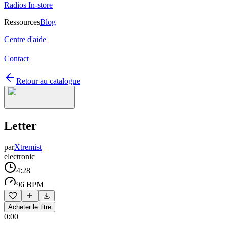
Radios In-store
Ressources
Blog
Centre d'aide
Contact
Retour au catalogue
Letter
par
Xtremist
electronic
4:28
96 BPM
Acheter le titre
0:00