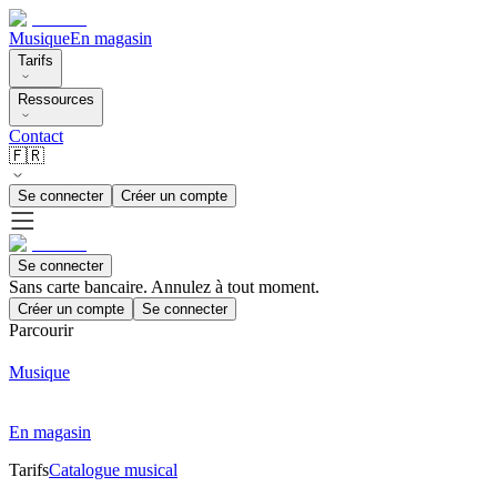
Musique
En magasin
Tarifs
Ressources
Contact
🇫🇷
Se connecter
Créer un compte
Se connecter
Sans carte bancaire. Annulez à tout moment.
Créer un compte
Se connecter
Parcourir
Musique
En magasin
Tarifs
Catalogue musical