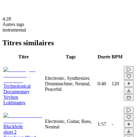
4:28
Autres tags
instrumental
Titres similaires
Titre
Tags
Durée
BPM
Electronic, Synthesizer,
Drummachine, Neutral,
0:40
120
Technological
Peaceful
Documentary
Yevhen
Lokhmatov
Electronic, Guitar, Bass,
1:57
-
Blackhole
Neutral
short 2