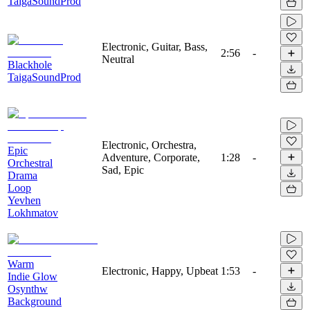
TaigaSoundProd
Electronic, Guitar, Bass,
2:56
-
Neutral
Blackhole
TaigaSoundProd
Electronic, Orchestra,
Epic
Adventure, Corporate,
1:28
-
Orchestral
Sad, Epic
Drama
Loop
Yevhen
Lokhmatov
Warm
Electronic, Happy, Upbeat
1:53
-
Indie Glow
Osynthw
Background