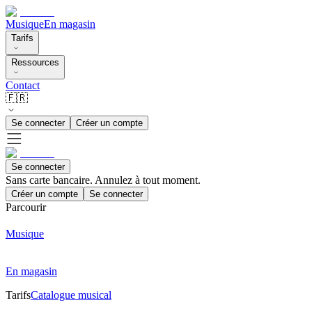
Musique
En magasin
Tarifs
Ressources
Contact
🇫🇷
Se connecter
Créer un compte
Se connecter
Sans carte bancaire. Annulez à tout moment.
Créer un compte
Se connecter
Parcourir
Musique
En magasin
Tarifs
Catalogue musical