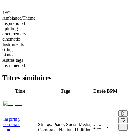
1:57
Ambiance/Thème
inspirational
uplifting
documentary
cinematic
Instruments
strings
piano
Autres tags
instrumental
Titres similaires
Titre
Tags
Durée
BPM
Inspiring
corporate
Strings, Piano, Social Media,
2:13
-
time
Corporate, Neutral, Uplifting