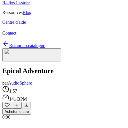
Radios In-store
Ressources
Blog
Centre d'aide
Contact
Retour au catalogue
Epical Adventure
par
AudioSphere
1:57
141 BPM
Acheter le titre
0:00