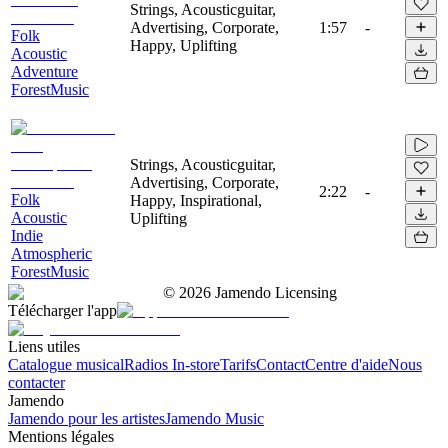
Strings, Acousticguitar,
Advertising, Corporate,
1:57
-
Folk
Happy, Uplifting
Acoustic
Adventure
ForestMusic
Strings, Acousticguitar,
Advertising, Corporate,
2:22
-
Folk
Happy, Inspirational,
Acoustic
Uplifting
Indie
Atmospheric
ForestMusic
©
2026
Jamendo Licensing
Télécharger l'app
Liens utiles
Catalogue musical
Radios In-store
Tarifs
Contact
Centre d'aide
Nous
contacter
Jamendo
Jamendo pour les artistes
Jamendo Music
Mentions légales