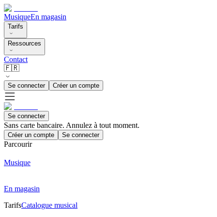
Musique
En magasin
Tarifs
Ressources
Contact
🇫🇷
Se connecter
Créer un compte
Se connecter
Sans carte bancaire. Annulez à tout moment.
Créer un compte
Se connecter
Parcourir
Musique
En magasin
Tarifs
Catalogue musical