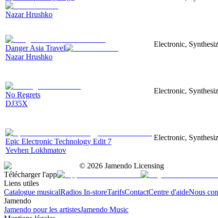
Nazar Hrushko
Electronic, Synthesi
Danger Asia Travel
Nazar Hrushko
Electronic, Synthesiz
No Regrets
DJ35X
Electronic, Synthesiz
Epic Electronic Technology Edit 7
Yevhen Lokhmatov
©
2026
Jamendo Licensing
Télécharger l'app
Liens utiles
Catalogue musical
Radios In-store
Tarifs
Contact
Centre d'aide
Nous con
Jamendo
Jamendo pour les artistes
Jamendo Music