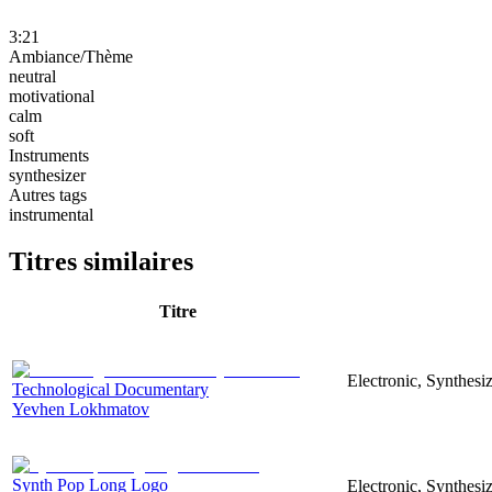
3:21
Ambiance/Thème
neutral
motivational
calm
soft
Instruments
synthesizer
Autres tags
instrumental
Titres similaires
Titre
Electronic, Synthesi
Technological Documentary
Yevhen Lokhmatov
Synth Pop Long Logo
Electronic, Synthesi