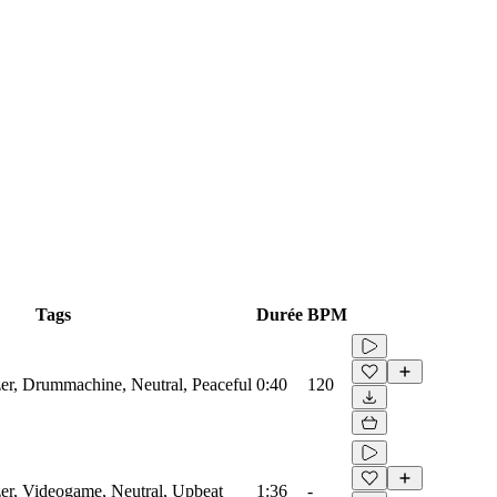
Tags
Durée
BPM
zer, Drummachine, Neutral, Peaceful
0:40
120
zer, Videogame, Neutral, Upbeat
1:36
-