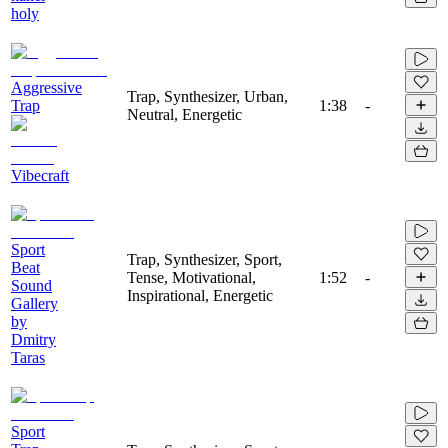
holy
Aggressive
Trap, Synthesizer, Urban,
Trap
1:38
-
Neutral, Energetic
Vibecraft
Sport
Trap, Synthesizer, Sport,
Beat
Tense, Motivational,
1:52
-
Sound
Inspirational, Energetic
Gallery
by
Dmitry
Taras
Sport