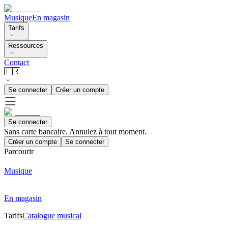
Musique
En magasin
Tarifs
Ressources
Contact
🇫🇷
Se connecter
Créer un compte
Se connecter
Sans carte bancaire. Annulez à tout moment.
Créer un compte
Se connecter
Parcourir
Musique
En magasin
Tarifs
Catalogue musical