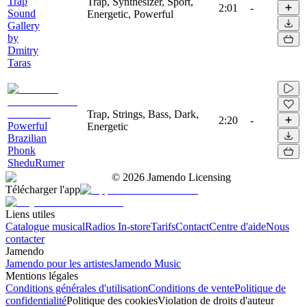
Trap
Trap, Synthesizer, Sport,
2:01
-
Sound
Energetic, Powerful
Gallery
by
Dmitry
Taras
Trap, Strings, Bass, Dark,
2:20
-
Powerful
Energetic
Brazilian
Phonk
SheduRumer
©
2026
Jamendo Licensing
Télécharger l'app
Liens utiles
Catalogue musical
Radios In-store
Tarifs
Contact
Centre d'aide
Nous
contacter
Jamendo
Jamendo pour les artistes
Jamendo Music
Mentions légales
Conditions générales d'utilisation
Conditions de vente
Politique de
confidentialité
Politique des cookies
Violation de droits d'auteur