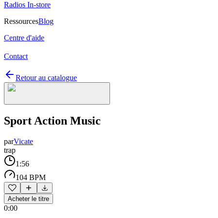
Radios In-store
Ressources
Blog
Centre d'aide
Contact
Retour au catalogue
Sport Action Music
par
Vicate
trap
1:56
104 BPM
Acheter le titre
0:00