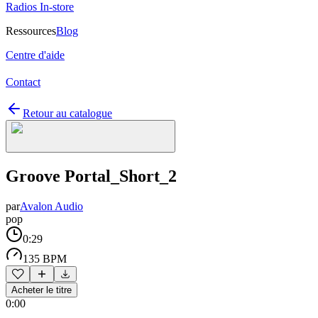
Radios In-store
Ressources
Blog
Centre d'aide
Contact
Retour au catalogue
Groove Portal_Short_2
par
Avalon Audio
pop
0:29
135 BPM
Acheter le titre
0:00