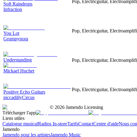
Pop, Electricguitar, Electroampli
Soft Raindrops
Infraction
Pop, Electricguitar, Electroamplif
You Lot
Grumpynora
Understanding
Pop, Electricguitar, Electroampli
Mickael Huchet
Pop, Electricguitar, Electroampl
Positive Echo Guitars
piccadillyCircus
©
2026
Jamendo Licensing
Télécharger l'app
Liens utiles
Catalogue musical
Radios In-store
Tarifs
Contact
Centre d'aide
Nous con
Jamendo
Jamendo pour les artistes
Jamendo Music