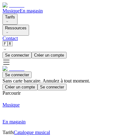
Musique
En magasin
Tarifs
Ressources
Contact
🇫🇷
Se connecter
Créer un compte
Se connecter
Sans carte bancaire. Annulez à tout moment.
Créer un compte
Se connecter
Parcourir
Musique
En magasin
Tarifs
Catalogue musical