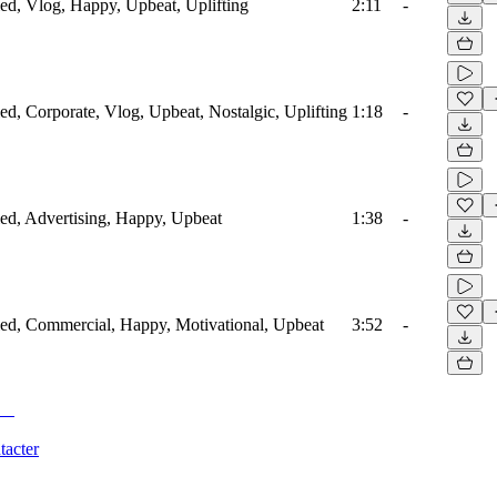
fied, Vlog, Happy, Upbeat, Uplifting
2:11
-
ied, Corporate, Vlog, Upbeat, Nostalgic, Uplifting
1:18
-
fied, Advertising, Happy, Upbeat
1:38
-
ified, Commercial, Happy, Motivational, Upbeat
3:52
-
tacter