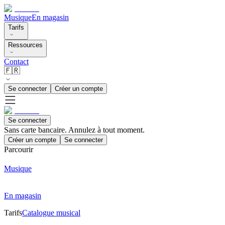
Musique
En magasin
Tarifs
Ressources
Contact
🇫🇷
Se connecter
Créer un compte
Se connecter
Sans carte bancaire. Annulez à tout moment.
Créer un compte
Se connecter
Parcourir
Musique
En magasin
Tarifs
Catalogue musical