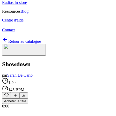
Radios In-store
Ressources
Blog
Centre d'aide
Contact
Retour au catalogue
Showdown
par
Sarah De Carlo
1:40
145 BPM
Acheter le titre
0:00