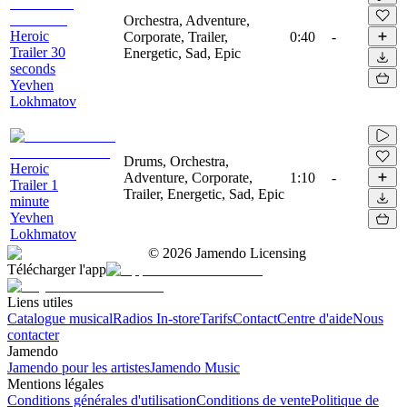
Orchestra, Adventure,
Heroic
Corporate, Trailer,
0:40
-
Trailer 30
Energetic, Sad, Epic
seconds
Yevhen
Lokhmatov
Drums, Orchestra,
Heroic
Adventure, Corporate,
1:10
-
Trailer 1
Trailer, Energetic, Sad, Epic
minute
Yevhen
Lokhmatov
©
2026
Jamendo Licensing
Télécharger l'app
Liens utiles
Catalogue musical
Radios In-store
Tarifs
Contact
Centre d'aide
Nous
contacter
Jamendo
Jamendo pour les artistes
Jamendo Music
Mentions légales
Conditions générales d'utilisation
Conditions de vente
Politique de