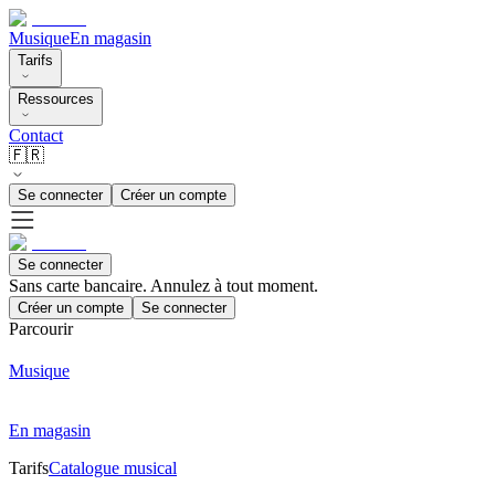
Musique
En magasin
Tarifs
Ressources
Contact
🇫🇷
Se connecter
Créer un compte
Se connecter
Sans carte bancaire. Annulez à tout moment.
Créer un compte
Se connecter
Parcourir
Musique
En magasin
Tarifs
Catalogue musical