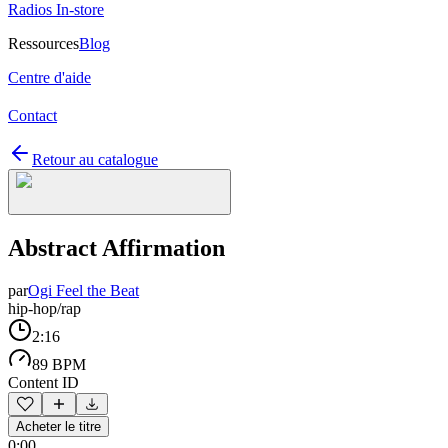
Radios In-store
Ressources
Blog
Centre d'aide
Contact
Retour au catalogue
Abstract Affirmation
par
Ogi Feel the Beat
hip-hop/rap
2:16
89 BPM
Content ID
Acheter le titre
0:00