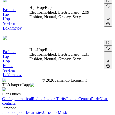
Hip-Hop/Rap,
Fashion
Electroamplified, Electricpiano,
2:09
-
Hip
Fashion, Neutral, Groovy, Sexy
Hop
Yevhen
Lokhmatov
Hip-Hop/Rap,
Fashion
Electroamplified, Electricpiano,
1:31
-
Hip
Fashion, Neutral, Groovy, Sexy
Hop
Edit 2
Yevhen
Lokhmatov
©
2026
Jamendo Licensing
Télécharger l'app
Liens utiles
Catalogue musical
Radios In-store
Tarifs
Contact
Centre d'aide
Nous
contacter
Jamendo
Jamendo pour les artistes
Jamendo Music