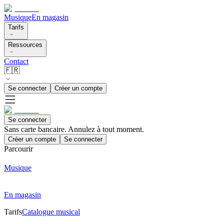
Musique
En magasin
Tarifs
Ressources
Contact
🇫🇷
Se connecter
Créer un compte
Se connecter
Sans carte bancaire. Annulez à tout moment.
Créer un compte
Se connecter
Parcourir
Musique
En magasin
Tarifs
Catalogue musical