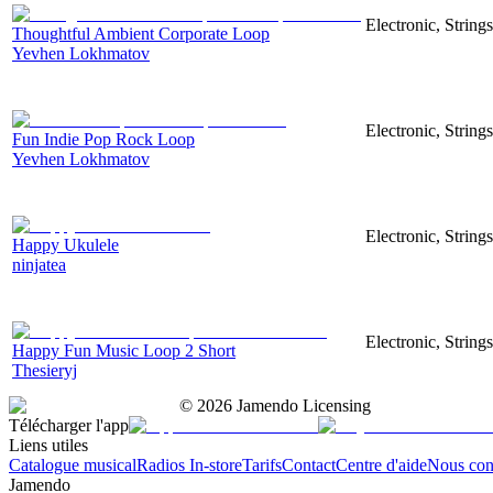
Electronic, String
Thoughtful Ambient Corporate Loop
Yevhen Lokhmatov
Electronic, String
Fun Indie Pop Rock Loop
Yevhen Lokhmatov
Electronic, String
Happy Ukulele
ninjatea
Electronic, String
Happy Fun Music Loop 2 Short
Thesieryj
©
2026
Jamendo Licensing
Télécharger l'app
Liens utiles
Catalogue musical
Radios In-store
Tarifs
Contact
Centre d'aide
Nous con
Jamendo