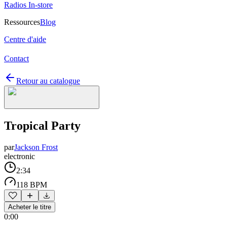
Radios In-store
Ressources
Blog
Centre d'aide
Contact
Retour au catalogue
Tropical Party
par
Jackson Frost
electronic
2:34
118 BPM
Acheter le titre
0:00