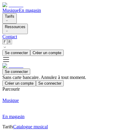
Musique
En magasin
Tarifs
Ressources
Contact
🇫🇷
Se connecter
Créer un compte
Se connecter
Sans carte bancaire. Annulez à tout moment.
Créer un compte
Se connecter
Parcourir
Musique
En magasin
Tarifs
Catalogue musical