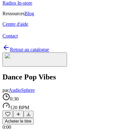
Radios In-store
Ressources
Blog
Centre d'aide
Contact
Retour au catalogue
Dance Pop Vibes
par
AudioSphere
0:30
120 BPM
Acheter le titre
0:00