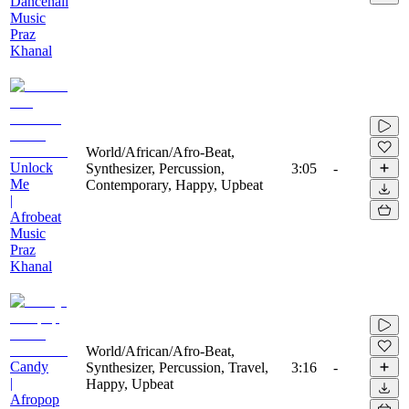
Dancehall
Music
Praz
Khanal
World/African/Afro-Beat,
Unlock
Synthesizer, Percussion,
3:05
-
Me
Contemporary, Happy, Upbeat
|
Afrobeat
Music
Praz
Khanal
World/African/Afro-Beat,
Candy
Synthesizer, Percussion, Travel,
3:16
-
|
Happy, Upbeat
Afropop