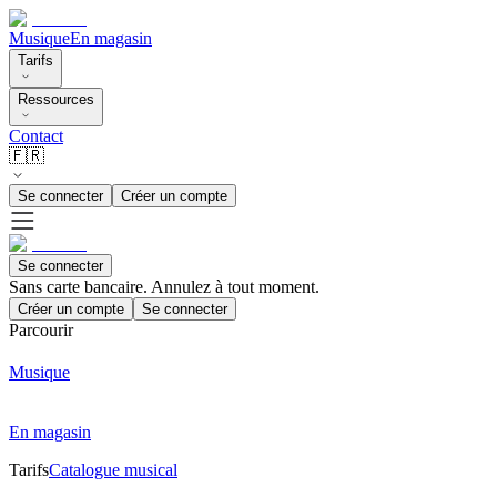
Musique
En magasin
Tarifs
Ressources
Contact
🇫🇷
Se connecter
Créer un compte
Se connecter
Sans carte bancaire. Annulez à tout moment.
Créer un compte
Se connecter
Parcourir
Musique
En magasin
Tarifs
Catalogue musical