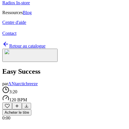
Radios In-store
Ressources
Blog
Centre d'aide
Contact
Retour au catalogue
Easy Success
par
ANtarcticbreeze
3:20
120 BPM
Acheter le titre
0:00