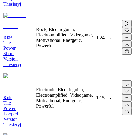
Thesieryj
Rock, Electricguitar,
Electroamplified, Videogame,
Ride
1:24
-
Motivational, Energetic,
The
Powerful
Power
Short
Version
Thesieryj
Electronic, Electricguitar,
Electroamplified, Videogame,
Ride
1:15
-
Motivational, Energetic,
The
Powerful
Power
Looped
Version
Thesieryj