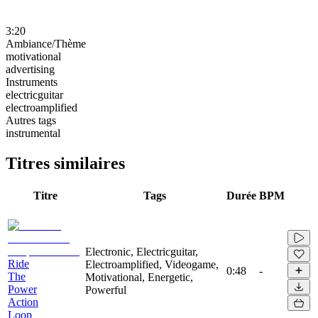
3:20
Ambiance/Thème
motivational
advertising
Instruments
electricguitar
electroamplified
Autres tags
instrumental
Titres similaires
Titre
Tags
Durée
BPM
Electronic, Electricguitar,
Ride
Electroamplified, Videogame,
0:48
-
The
Motivational, Energetic,
Power
Powerful
Action
Loop