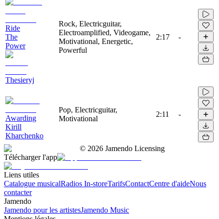
Rock, Electricguitar,
Ride
Electroamplified, Videogame,
The
2:17
-
Motivational, Energetic,
Power
Powerful
Thesieryj
Pop, Electricguitar,
2:11
-
Awarding
Motivational
Kirill
Kharchenko
©
2026
Jamendo Licensing
Télécharger l'app
Liens utiles
Catalogue musical
Radios In-store
Tarifs
Contact
Centre d'aide
Nous
contacter
Jamendo
Jamendo pour les artistes
Jamendo Music
Mentions légales