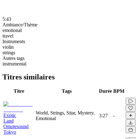
5:43
Ambiance/Thème
emotional
travel
Instruments
violin
strings
Autres tags
instrumental
Titres similaires
Titre
Tags
Durée
BPM
World, Strings, Sitar, Mystery,
Exotic
3:27
-
Emotional
Land
Omotesound
Tokyo