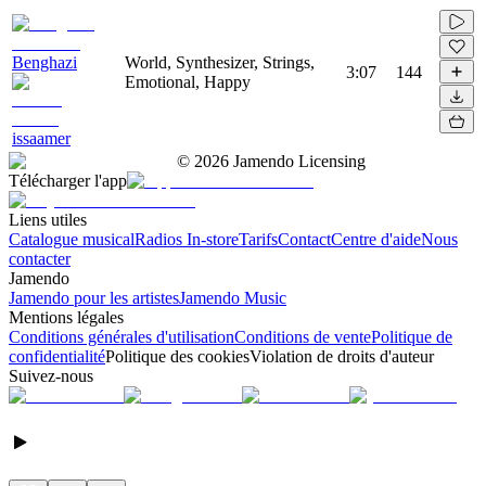
Benghazi
World, Synthesizer, Strings,
3:07
144
Emotional, Happy
issaamer
©
2026
Jamendo Licensing
Télécharger l'app
Liens utiles
Catalogue musical
Radios In-store
Tarifs
Contact
Centre d'aide
Nous
contacter
Jamendo
Jamendo pour les artistes
Jamendo Music
Mentions légales
Conditions générales d'utilisation
Conditions de vente
Politique de
confidentialité
Politique des cookies
Violation de droits d'auteur
Suivez-nous