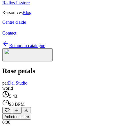
Radios In-store
Ressources
Blog
Centre d'aide
Contact
Retour au catalogue
Rose petals
par
Dal Studio
world
5:43
93 BPM
Acheter le titre
0:00