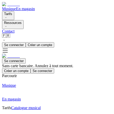
Musique
En magasin
Tarifs
Ressources
Contact
🇫🇷
Se connecter
Créer un compte
Se connecter
Sans carte bancaire. Annulez à tout moment.
Créer un compte
Se connecter
Parcourir
Musique
En magasin
Tarifs
Catalogue musical