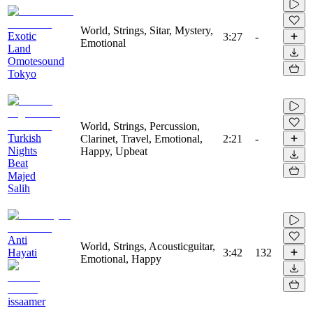
World, Strings, Sitar, Mystery,
Exotic
3:27
-
Emotional
Land
Omotesound
Tokyo
World, Strings, Percussion,
Turkish
Clarinet, Travel, Emotional,
2:21
-
Nights
Happy, Upbeat
Beat
Majed
Salih
Anti
World, Strings, Acousticguitar,
Hayati
3:42
132
Emotional, Happy
issaamer