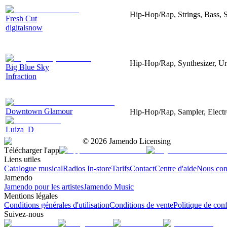
Hip-Hop/Rap, Strings, Bass, 
Fresh Cut
digitalsnow
Hip-Hop/Rap, Synthesizer, Ur
Big Blue Sky
Infraction
Downtown Glamour
Hip-Hop/Rap, Sampler, Electro
Luiza_D
©
2026
Jamendo Licensing
Télécharger l'app
Liens utiles
Catalogue musical
Radios In-store
Tarifs
Contact
Centre d'aide
Nous con
Jamendo
Jamendo pour les artistes
Jamendo Music
Mentions légales
Conditions générales d'utilisation
Conditions de vente
Politique de conf
Suivez-nous