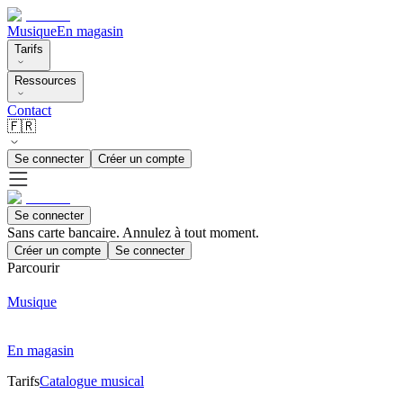
Musique
En magasin
Tarifs
Ressources
Contact
🇫🇷
Se connecter
Créer un compte
Se connecter
Sans carte bancaire. Annulez à tout moment.
Créer un compte
Se connecter
Parcourir
Musique
En magasin
Tarifs
Catalogue musical