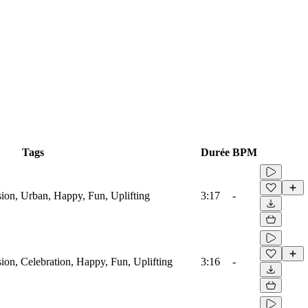
Tags
Durée
BPM
on, Urban, Happy, Fun, Uplifting
3:17
-
on, Celebration, Happy, Fun, Uplifting
3:16
-