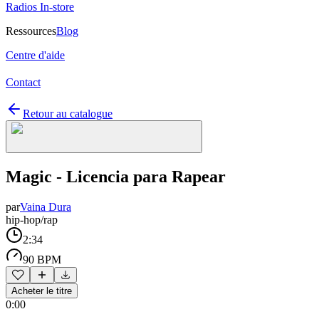
Radios In-store
Ressources
Blog
Centre d'aide
Contact
Retour au catalogue
Magic - Licencia para Rapear
par
Vaina Dura
hip-hop/rap
2:34
90 BPM
Acheter le titre
0:00