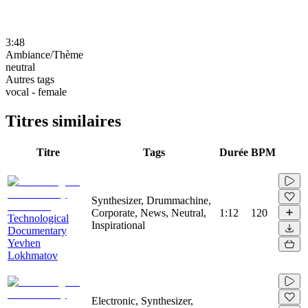
3:48
Ambiance/Thème
neutral
Autres tags
vocal - female
Titres similaires
Titre
Tags
Durée
BPM
Synthesizer, Drummachine,
Corporate, News, Neutral,
1:12
120
Technological
Inspirational
Documentary
Yevhen
Lokhmatov
Electronic, Synthesizer,