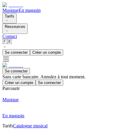
Musique
En magasin
Tarifs
Ressources
Contact
🇫🇷
Se connecter
Créer un compte
Se connecter
Sans carte bancaire. Annulez à tout moment.
Créer un compte
Se connecter
Parcourir
Musique
En magasin
Tarifs
Catalogue musical