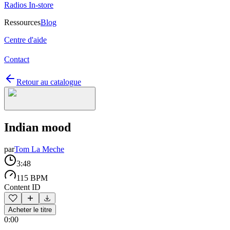
Radios In-store
Ressources
Blog
Centre d'aide
Contact
Retour au catalogue
Indian mood
par
Tom La Meche
3:48
115 BPM
Content ID
Acheter le titre
0:00