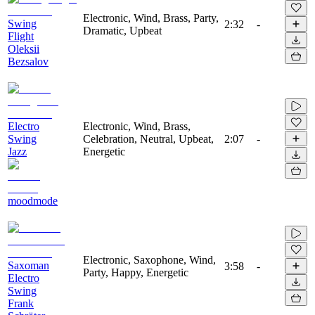
Electronic, Wind, Brass, Party,
Swing
2:32
-
Dramatic, Upbeat
Flight
Oleksii
Bezsalov
Electro
Electronic, Wind, Brass,
Swing
Celebration, Neutral, Upbeat,
2:07
-
Jazz
Energetic
moodmode
Electronic, Saxophone, Wind,
Saxoman
3:58
-
Party, Happy, Energetic
Electro
Swing
Frank