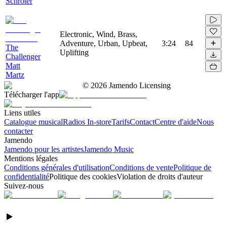
Schröter
Electronic, Wind, Brass,
Adventure, Urban, Upbeat,
3:24
84
The
Uplifting
Challenger
Matt
Martz
©
2026
Jamendo Licensing
Télécharger l'app
Liens utiles
Catalogue musical
Radios In-store
Tarifs
Contact
Centre d'aide
Nous
contacter
Jamendo
Jamendo pour les artistes
Jamendo Music
Mentions légales
Conditions générales d'utilisation
Conditions de vente
Politique de
confidentialité
Politique des cookies
Violation de droits d'auteur
Suivez-nous