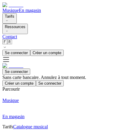
Musique
En magasin
Tarifs
Ressources
Contact
🇫🇷
Se connecter
Créer un compte
Se connecter
Sans carte bancaire. Annulez à tout moment.
Créer un compte
Se connecter
Parcourir
Musique
En magasin
Tarifs
Catalogue musical