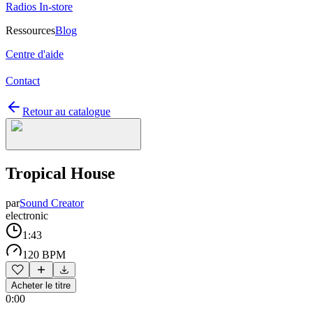
Radios In-store
Ressources
Blog
Centre d'aide
Contact
Retour au catalogue
Tropical House
par
Sound Creator
electronic
1:43
120 BPM
Acheter le titre
0:00