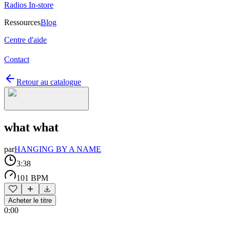
Radios In-store
Ressources
Blog
Centre d'aide
Contact
Retour au catalogue
what what
par
HANGING BY A NAME
3:38
101 BPM
Acheter le titre
0:00