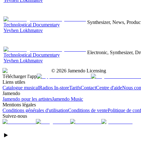
Yevhen Lokhmatov
Synthesizer, News, Producti
Technological Documentary
Yevhen Lokhmatov
Electronic, Synthesizer, D
Technological Documentary
Yevhen Lokhmatov
©
2026
Jamendo Licensing
Télécharger l'app
Liens utiles
Catalogue musical
Radios In-store
Tarifs
Contact
Centre d'aide
Nous con
Jamendo
Jamendo pour les artistes
Jamendo Music
Mentions légales
Conditions générales d'utilisation
Conditions de vente
Politique de conf
Suivez-nous