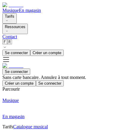
Musique
En magasin
Tarifs
Ressources
Contact
🇫🇷
Se connecter
Créer un compte
Se connecter
Sans carte bancaire. Annulez à tout moment.
Créer un compte
Se connecter
Parcourir
Musique
En magasin
Tarifs
Catalogue musical