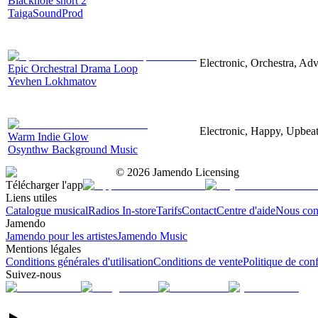
Blackhole short 2
TaigaSoundProd
Electronic, Orchestra, Ad
Epic Orchestral Drama Loop
Yevhen Lokhmatov
Electronic, Happy, Upbea
Warm Indie Glow
Osynthw Background Music
©
2026
Jamendo Licensing
Télécharger l'app
Liens utiles
Catalogue musical
Radios In-store
Tarifs
Contact
Centre d'aide
Nous con
Jamendo
Jamendo pour les artistes
Jamendo Music
Mentions légales
Conditions générales d'utilisation
Conditions de vente
Politique de conf
Suivez-nous