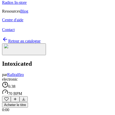
Radios In-store
Ressources
Blog
Centre d'aide
Contact
Retour au catalogue
Intoxicated
par
Rafiralfiro
electronic
6:38
70 BPM
Acheter le titre
0:00