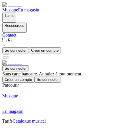
Musique
En magasin
Tarifs
Ressources
Contact
🇫🇷
Se connecter
Créer un compte
Se connecter
Sans carte bancaire. Annulez à tout moment.
Créer un compte
Se connecter
Parcourir
Musique
En magasin
Tarifs
Catalogue musical