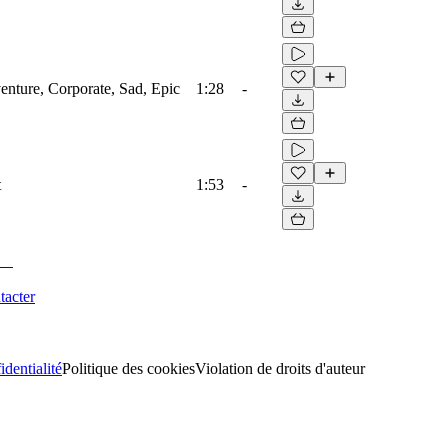
venture, Corporate, Sad, Epic
1:28
-
t
1:53
-
tacter
identialité
Politique des cookies
Violation de droits d'auteur