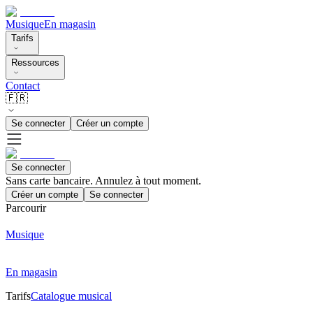
Musique
En magasin
Tarifs
Ressources
Contact
🇫🇷
Se connecter
Créer un compte
Se connecter
Sans carte bancaire. Annulez à tout moment.
Créer un compte
Se connecter
Parcourir
Musique
En magasin
Tarifs
Catalogue musical