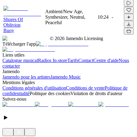
Ambient/New Age,
Synthesizer, Neutral,
10:24
-
Shores Of
Peaceful
Oblivion
Buoy
©
2026
Jamendo Licensing
Télécharger l'app
Liens utiles
Catalogue musical
Radios In-store
Tarifs
Contact
Centre d'aide
Nous
contacter
Jamendo
Jamendo pour les artistes
Jamendo Music
Mentions légales
Conditions générales d'utilisation
Conditions de vente
Politique de
confidentialité
Politique des cookies
Violation de droits d'auteur
Suivez-nous