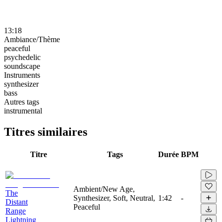
13:18
Ambiance/Thème
peaceful
psychedelic
soundscape
Instruments
synthesizer
bass
Autres tags
instrumental
Titres similaires
Titre
Tags
Durée
BPM
Ambient/New Age,
The
Synthesizer, Soft, Neutral,
1:42
-
Distant
Peaceful
Range
Lightning