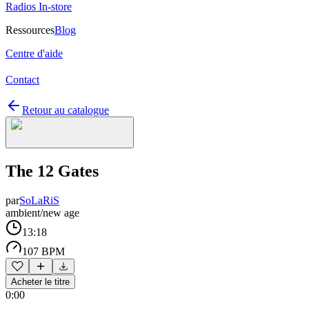
Radios In-store
Ressources
Blog
Centre d'aide
Contact
Retour au catalogue
The 12 Gates
par
SoLaRiS
ambient/new age
13:18
107 BPM
Acheter le titre
0:00