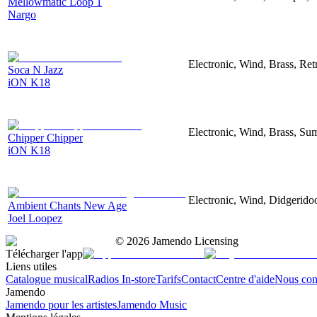
Mellowmatic Loop 1
Nargo
Electronic, Wind, Brass, Ret
Soca N Jazz
iON K18
Electronic, Wind, Brass, S
Chipper Chipper
iON K18
Electronic, Wind, Didgerido
Ambient Chants New Age
Joel Loopez
©
2026
Jamendo Licensing
Télécharger l'app
Liens utiles
Catalogue musical
Radios In-store
Tarifs
Contact
Centre d'aide
Nous con
Jamendo
Jamendo pour les artistes
Jamendo Music