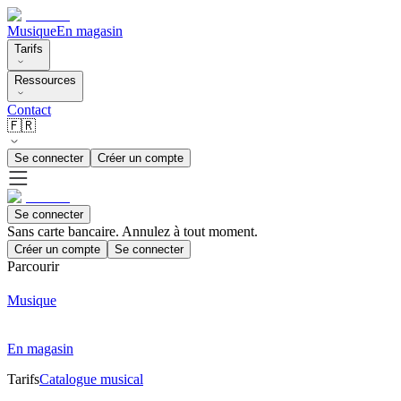
Musique
En magasin
Tarifs
Ressources
Contact
🇫🇷
Se connecter
Créer un compte
Se connecter
Sans carte bancaire. Annulez à tout moment.
Créer un compte
Se connecter
Parcourir
Musique
En magasin
Tarifs
Catalogue musical