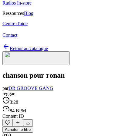
Radios In-store
Ressources
Blog
Centre d'aide
Contact
Retour au catalogue
chanson pour ronan
par
DR GROOVE GANG
reggae
3:28
84 BPM
Content ID
Acheter le titre
0:00