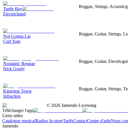
Reggae, Strings, Acousticg
Turtle Bay
Electrichand
Reggae, Guitar, Strings, 
Not Gonna Lie
Curt Yagi
Reggae, Guitar, Electricgu
Nostalgic Reggae
Nick Gordy
Reggae, Guitar, Strings, 
Kingston Town
Infraction
©
2026
Jamendo Licensing
Télécharger l'app
Liens utiles
Catalogue musical
Radios In-store
Tarifs
Contact
Centre d'aide
Nous con
Jamendo