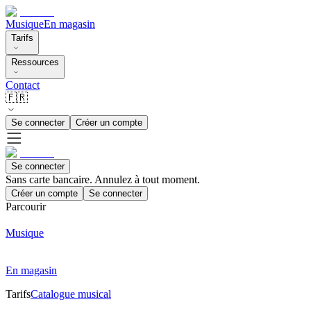
Musique
En magasin
Tarifs
Ressources
Contact
🇫🇷
Se connecter
Créer un compte
Se connecter
Sans carte bancaire. Annulez à tout moment.
Créer un compte
Se connecter
Parcourir
Musique
En magasin
Tarifs
Catalogue musical