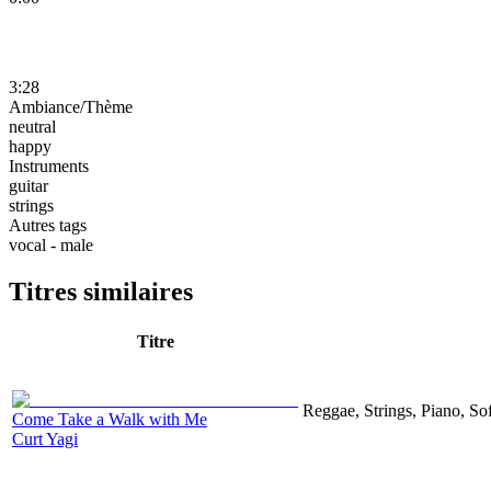
3:28
Ambiance/Thème
neutral
happy
Instruments
guitar
strings
Autres tags
vocal - male
Titres similaires
Titre
Reggae, Strings, Piano, So
Come Take a Walk with Me
Curt Yagi