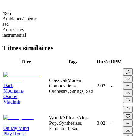
4:46
Ambiance/Thème
sad
Autres tags
instrumental
Titres similaires
Titre
Tags
Durée
BPM
Classical/Modern
Dark
Compositions,
2:02
-
Mountains
Orchestra, Strings, Sad
Osipov
Vladimir
World/African/Afro-
Pop, Synthesizer,
3:02
-
On My Mind
Emotional, Sad
Play House