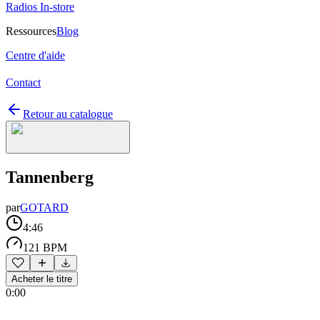
Radios In-store
Ressources
Blog
Centre d'aide
Contact
Retour au catalogue
Tannenberg
par
GOTARD
4:46
121 BPM
Acheter le titre
0:00