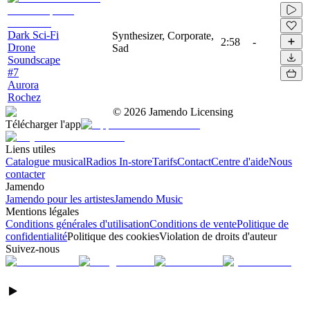
Dark Sci-Fi
Synthesizer, Corporate,
2:58
-
Drone
Sad
Soundscape
#7
Aurora
Rochez
©
2026
Jamendo Licensing
Télécharger l'app
Liens utiles
Catalogue musical
Radios In-store
Tarifs
Contact
Centre d'aide
Nous
contacter
Jamendo
Jamendo pour les artistes
Jamendo Music
Mentions légales
Conditions générales d'utilisation
Conditions de vente
Politique de
confidentialité
Politique des cookies
Violation de droits d'auteur
Suivez-nous