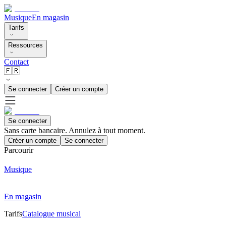
Musique
En magasin
Tarifs
Ressources
Contact
🇫🇷
Se connecter
Créer un compte
Se connecter
Sans carte bancaire. Annulez à tout moment.
Créer un compte
Se connecter
Parcourir
Musique
En magasin
Tarifs
Catalogue musical