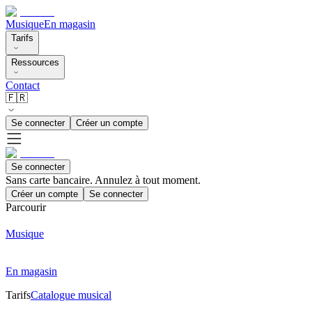
Musique
En magasin
Tarifs
Ressources
Contact
🇫🇷
Se connecter
Créer un compte
Se connecter
Sans carte bancaire. Annulez à tout moment.
Créer un compte
Se connecter
Parcourir
Musique
En magasin
Tarifs
Catalogue musical