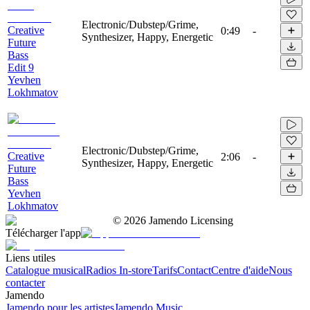
Electronic/Dubstep/Grime,
Creative
0:49
-
Synthesizer, Happy, Energetic
Future
Bass
Edit 9
Yevhen
Lokhmatov
Electronic/Dubstep/Grime,
Creative
2:06
-
Synthesizer, Happy, Energetic
Future
Bass
Yevhen
Lokhmatov
©
2026
Jamendo Licensing
Télécharger l'app
Liens utiles
Catalogue musical
Radios In-store
Tarifs
Contact
Centre d'aide
Nous
contacter
Jamendo
Jamendo pour les artistes
Jamendo Music