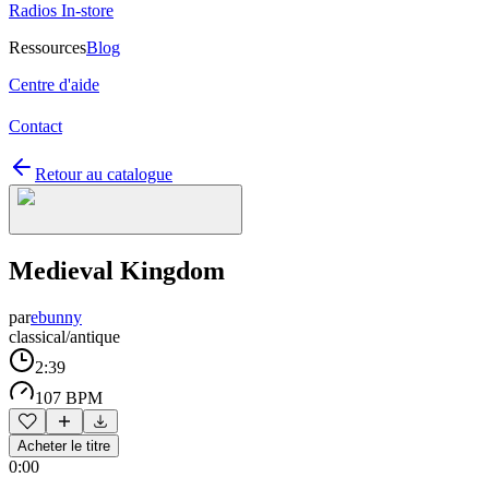
Radios In-store
Ressources
Blog
Centre d'aide
Contact
Retour au catalogue
Medieval Kingdom
par
ebunny
classical/antique
2:39
107 BPM
Acheter le titre
0:00