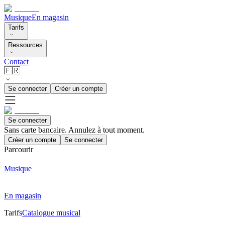
Musique
En magasin
Tarifs
Ressources
Contact
🇫🇷
Se connecter
Créer un compte
Se connecter
Sans carte bancaire. Annulez à tout moment.
Créer un compte
Se connecter
Parcourir
Musique
En magasin
Tarifs
Catalogue musical