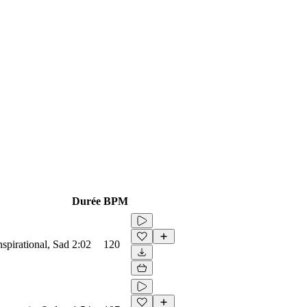
Durée
BPM
nspirational, Sad
2:02
120