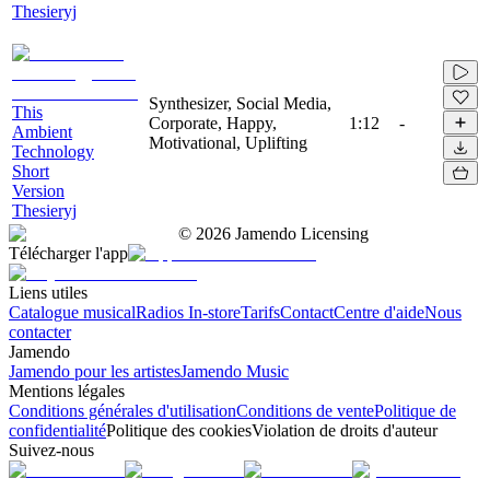
Thesieryj
Synthesizer, Social Media,
This
Corporate, Happy,
1:12
-
Ambient
Motivational, Uplifting
Technology
Short
Version
Thesieryj
©
2026
Jamendo Licensing
Télécharger l'app
Liens utiles
Catalogue musical
Radios In-store
Tarifs
Contact
Centre d'aide
Nous
contacter
Jamendo
Jamendo pour les artistes
Jamendo Music
Mentions légales
Conditions générales d'utilisation
Conditions de vente
Politique de
confidentialité
Politique des cookies
Violation de droits d'auteur
Suivez-nous