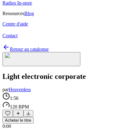
Radios In-store
Ressources
Blog
Centre d'aide
Contact
Retour au catalogue
Light electronic corporate
par
Heavenless
1:56
120 BPM
Acheter le titre
0:00