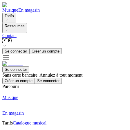
Musique
En magasin
Tarifs
Ressources
Contact
🇫🇷
Se connecter
Créer un compte
Se connecter
Sans carte bancaire. Annulez à tout moment.
Créer un compte
Se connecter
Parcourir
Musique
En magasin
Tarifs
Catalogue musical