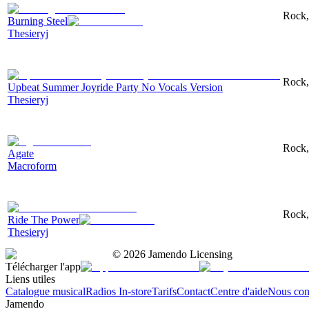
Rock,
Burning Steel
Thesieryj
Rock,
Upbeat Summer Joyride Party No Vocals Version
Thesieryj
Rock, 
Agate
Macroform
Rock,
Ride The Power
Thesieryj
©
2026
Jamendo Licensing
Télécharger l'app
Liens utiles
Catalogue musical
Radios In-store
Tarifs
Contact
Centre d'aide
Nous con
Jamendo