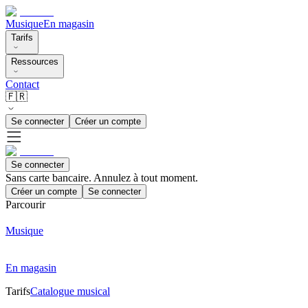
Musique
En magasin
Tarifs
Ressources
Contact
🇫🇷
Se connecter
Créer un compte
Se connecter
Sans carte bancaire. Annulez à tout moment.
Créer un compte
Se connecter
Parcourir
Musique
En magasin
Tarifs
Catalogue musical