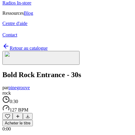
Radios In-store
Ressources
Blog
Centre d'aide
Contact
Retour au catalogue
Bold Rock Entrance - 30s
par
pinegroove
rock
0:30
127 BPM
Acheter le titre
0:00