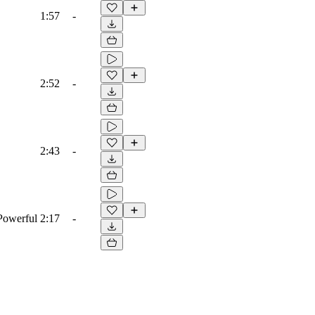
1:57
-
2:52
-
2:43
-
 Powerful
2:17
-