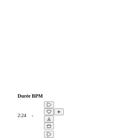
Durée
BPM
2:24
-