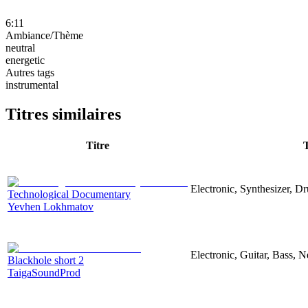
6:11
Ambiance/Thème
neutral
energetic
Autres tags
instrumental
Titres similaires
Titre
Electronic, Synthesizer, D
Technological Documentary
Yevhen Lokhmatov
Electronic, Guitar, Bass, N
Blackhole short 2
TaigaSoundProd