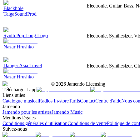
Electronic, Guitar, Bass, N
Blackhole
TaigaSoundProd
Synth Pop Long Logo
Electronic, Synthesizer, V
Nazar Hrushko
Danger Asia Travel
Electronic, Synthesizer, Cl
Nazar Hrushko
©
2026
Jamendo Licensing
Télécharger l'app
Liens utiles
Catalogue musical
Radios In-store
Tarifs
Contact
Centre d'aide
Nous con
Jamendo
Jamendo pour les artistes
Jamendo Music
Mentions légales
Conditions générales d'utilisation
Conditions de vente
Politique de conf
Suivez-nous