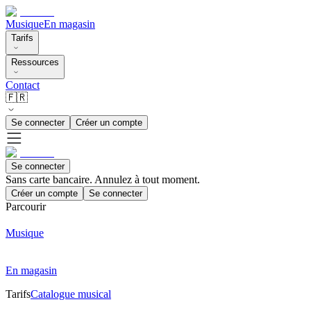
Musique
En magasin
Tarifs
Ressources
Contact
🇫🇷
Se connecter
Créer un compte
Se connecter
Sans carte bancaire. Annulez à tout moment.
Créer un compte
Se connecter
Parcourir
Musique
En magasin
Tarifs
Catalogue musical