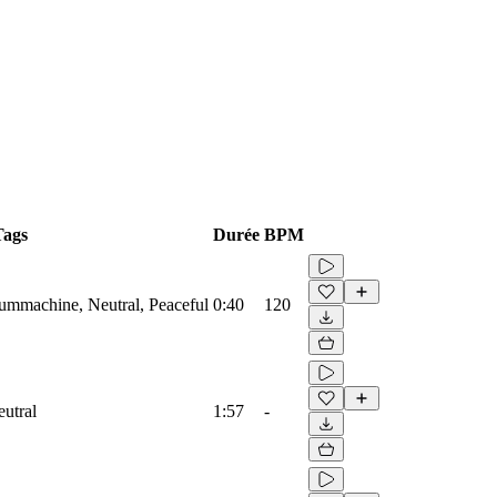
Tags
Durée
BPM
rummachine, Neutral, Peaceful
0:40
120
eutral
1:57
-