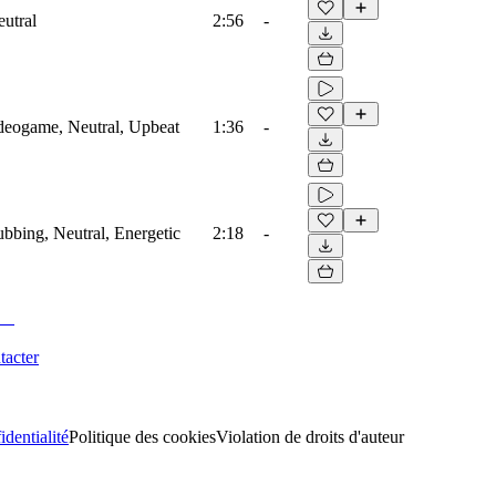
eutral
2:56
-
ideogame, Neutral, Upbeat
1:36
-
ubbing, Neutral, Energetic
2:18
-
tacter
identialité
Politique des cookies
Violation de droits d'auteur