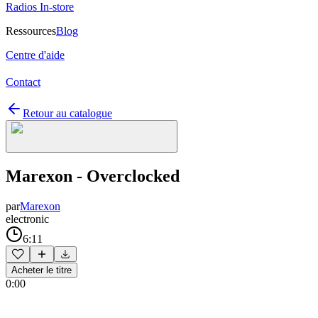
Radios In-store
Ressources
Blog
Centre d'aide
Contact
Retour au catalogue
Marexon - Overclocked
par
Marexon
electronic
6:11
Acheter le titre
0:00