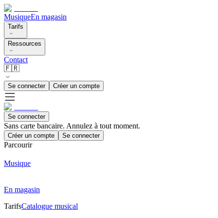
Musique
En magasin
Tarifs
Ressources
Contact
🇫🇷
Se connecter
Créer un compte
Se connecter
Sans carte bancaire. Annulez à tout moment.
Créer un compte
Se connecter
Parcourir
Musique
En magasin
Tarifs
Catalogue musical