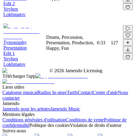
Edit 2
Yevhen
Lokhmatov
Drums, Percussion,
Typography
Presentation, Production,
0:33
127
Presentation
Happy, Fun
Edit 1
Yevhen
Lokhmatov
©
2026
Jamendo Licensing
Télécharger l'app
Liens utiles
Catalogue musical
Radios In-store
Tarifs
Contact
Centre d'aide
Nous
contacter
Jamendo
Jamendo pour les artistes
Jamendo Music
Mentions légales
Conditions générales d'utilisation
Conditions de vente
Politique de
confidentialité
Politique des cookies
Violation de droits d'auteur
Suivez-nous