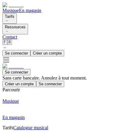
Musique
En magasin
Tarifs
Ressources
Contact
🇫🇷
Se connecter
Créer un compte
Se connecter
Sans carte bancaire. Annulez à tout moment.
Créer un compte
Se connecter
Parcourir
Musique
En magasin
Tarifs
Catalogue musical