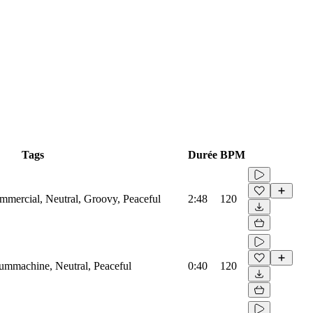
Tags
Durée
BPM
mmercial, Neutral, Groovy, Peaceful
2:48
120
rummachine, Neutral, Peaceful
0:40
120