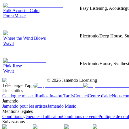
Easy Listening, Acousticgu
Folk Acoustic Calm
ForestMusic
Electronic/Deep House, Str
Where the Wind Blows
Wavit
Electronic/House, Synthes
Pink Rose
Wavit
©
2026
Jamendo Licensing
Télécharger l'app
Liens utiles
Catalogue musical
Radios In-store
Tarifs
Contact
Centre d'aide
Nous con
Jamendo
Jamendo pour les artistes
Jamendo Music
Mentions légales
Conditions générales d'utilisation
Conditions de vente
Politique de conf
Suivez-nous