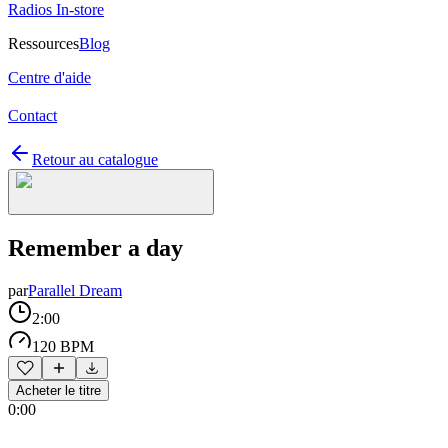
Radios In-store
Ressources
Blog
Centre d'aide
Contact
Retour au catalogue
Remember a day
par
Parallel Dream
2:00
120 BPM
Acheter le titre
0:00