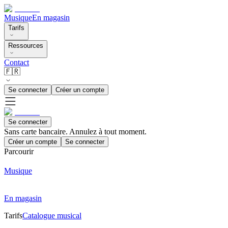
Musique
En magasin
Tarifs
Ressources
Contact
🇫🇷
Se connecter
Créer un compte
Se connecter
Sans carte bancaire. Annulez à tout moment.
Créer un compte
Se connecter
Parcourir
Musique
En magasin
Tarifs
Catalogue musical