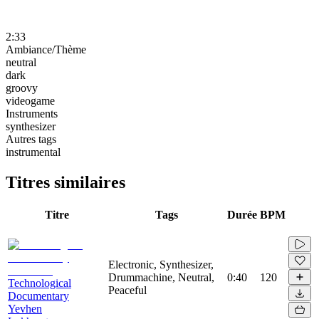
2:33
Ambiance/Thème
neutral
dark
groovy
videogame
Instruments
synthesizer
Autres tags
instrumental
Titres similaires
Titre
Tags
Durée
BPM
Electronic, Synthesizer,
Drummachine, Neutral,
0:40
120
Technological
Peaceful
Documentary
Yevhen