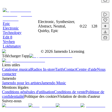
Electronic, Synthesizer,
Epic
Abstract, Neutral,
0:22
128
Electronic
Quirky, Epic
Technology
Edit 8
Yevhen
Lokhmatov
©
2026
Jamendo Licensing
Télécharger l'app
Liens utiles
Catalogue musical
Radios In-store
Tarifs
Contact
Centre d'aide
Nous
contacter
Jamendo
Jamendo pour les artistes
Jamendo Music
Mentions légales
Conditions générales d'utilisation
Conditions de vente
Politique de
confidentialité
Politique des cookies
Violation de droits d'auteur
Suivez-nous