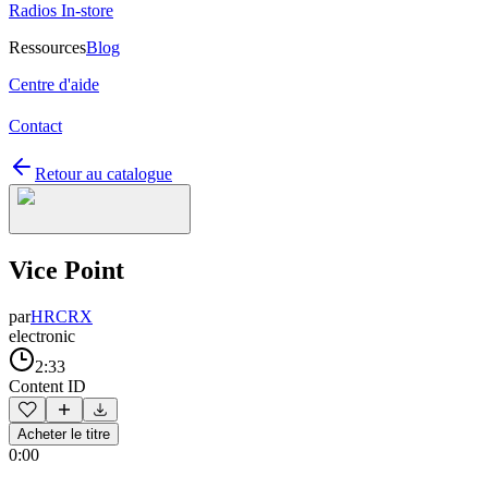
Radios In-store
Ressources
Blog
Centre d'aide
Contact
Retour au catalogue
Vice Point
par
HRCRX
electronic
2:33
Content ID
Acheter le titre
0:00