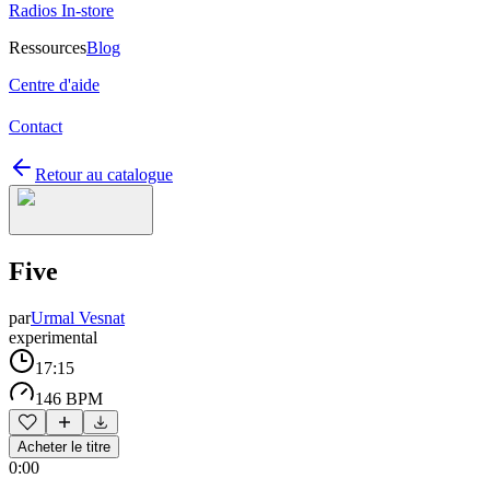
Radios In-store
Ressources
Blog
Centre d'aide
Contact
Retour au catalogue
Five
par
Urmal Vesnat
experimental
17:15
146 BPM
Acheter le titre
0:00