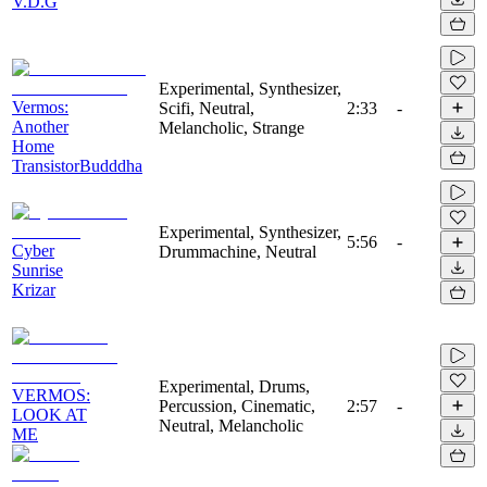
V.D.G
Experimental, Synthesizer,
Vermos:
Scifi, Neutral,
2:33
-
Another
Melancholic, Strange
Home
TransistorBudddha
Experimental, Synthesizer,
5:56
-
Cyber
Drummachine, Neutral
Sunrise
Krizar
Experimental, Drums,
VERMOS:
Percussion, Cinematic,
2:57
-
LOOK AT
Neutral, Melancholic
ME