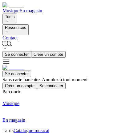
Musique
En magasin
Tarifs
Ressources
Contact
🇫🇷
Se connecter
Créer un compte
Se connecter
Sans carte bancaire. Annulez à tout moment.
Créer un compte
Se connecter
Parcourir
Musique
En magasin
Tarifs
Catalogue musical