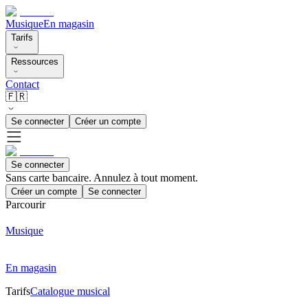
Musique
En magasin
Tarifs
Ressources
Contact
🇫🇷
Se connecter
Créer un compte
Se connecter
Sans carte bancaire. Annulez à tout moment.
Créer un compte
Se connecter
Parcourir
Musique
En magasin
Tarifs
Catalogue musical