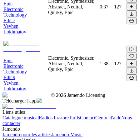
Electronic, Synthesizer,
Epic
Abstract, Neutral,
0:37
127
Electronic
Quirky, Epic
Technology
Edit 7
Yevhen
Lokhmatov
Electronic, Synthesizer,
Epic
Abstract, Neutral,
1:38
127
Electronic
Quirky, Epic
Technology
Edit 9
Yevhen
Lokhmatov
©
2026
Jamendo Licensing
Télécharger l'app
Liens utiles
Catalogue musical
Radios In-store
Tarifs
Contact
Centre d'aide
Nous
contacter
Jamendo
Jamendo pour les artistes
Jamendo Music