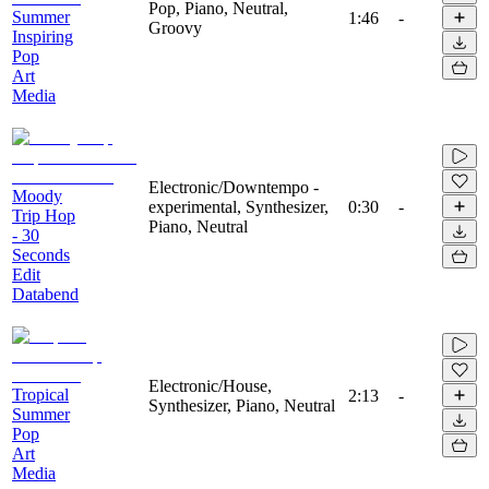
Pop, Piano, Neutral,
Summer
1:46
-
Groovy
Inspiring
Pop
Art
Media
Electronic/Downtempo -
Moody
experimental, Synthesizer,
0:30
-
Trip Hop
Piano, Neutral
- 30
Seconds
Edit
Databend
Electronic/House,
Tropical
2:13
-
Synthesizer, Piano, Neutral
Summer
Pop
Art
Media