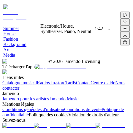
Electronic/House,
Summer
1:42
-
Synthesizer, Piano, Neutral
House
Fashion
Background
Art
Media
©
2026
Jamendo Licensing
Télécharger l'app
Liens utiles
Catalogue musical
Radios In-store
Tarifs
Contact
Centre d'aide
Nous
contacter
Jamendo
Jamendo pour les artistes
Jamendo Music
Mentions légales
Conditions générales d'utilisation
Conditions de vente
Politique de
confidentialité
Politique des cookies
Violation de droits d'auteur
Suivez-nous