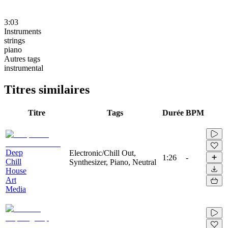
3:03
Instruments
strings
piano
Autres tags
instrumental
Titres similaires
Titre
Tags
Durée
BPM
Deep
Electronic/Chill Out,
1:26
-
Chill
Synthesizer, Piano, Neutral
House
Art
Media