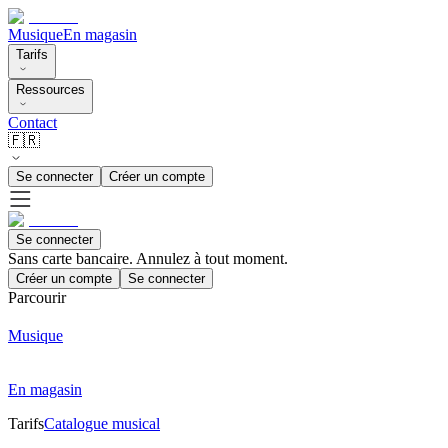
Musique
En magasin
Tarifs
Ressources
Contact
🇫🇷
Se connecter
Créer un compte
Se connecter
Sans carte bancaire. Annulez à tout moment.
Créer un compte
Se connecter
Parcourir
Musique
En magasin
Tarifs
Catalogue musical