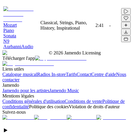
Classical, Strings, Piano,
Mozart
2:41
-
History, Inspirational
Piano
Sonata
N9
AurbanniAudio
©
2026
Jamendo Licensing
Télécharger l'app
Liens utiles
Catalogue musical
Radios In-store
Tarifs
Contact
Centre d'aide
Nous
contacter
Jamendo
Jamendo pour les artistes
Jamendo Music
Mentions légales
Conditions générales d'utilisation
Conditions de vente
Politique de
confidentialité
Politique des cookies
Violation de droits d'auteur
Suivez-nous