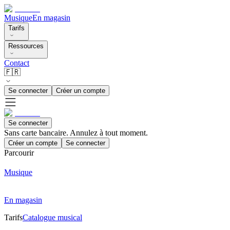
Musique
En magasin
Tarifs
Ressources
Contact
🇫🇷
Se connecter
Créer un compte
Se connecter
Sans carte bancaire. Annulez à tout moment.
Créer un compte
Se connecter
Parcourir
Musique
En magasin
Tarifs
Catalogue musical