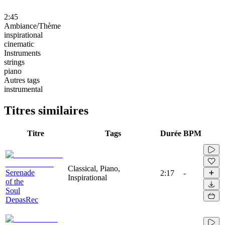
2:45
Ambiance/Thème
inspirational
cinematic
Instruments
strings
piano
Autres tags
instrumental
Titres similaires
Titre
Tags
Durée
BPM
Classical, Piano,
Serenade
2:17
-
Inspirational
of the
Soul
DepasRec