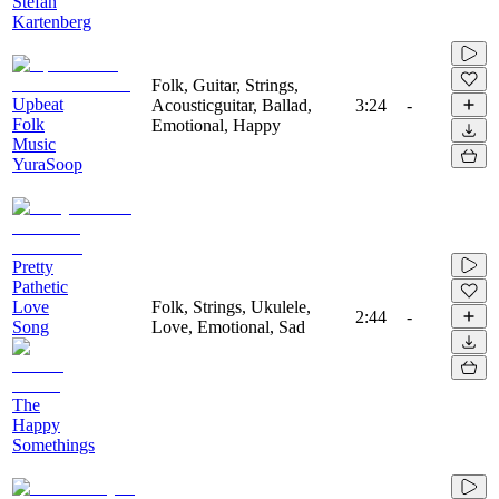
Stefan
Kartenberg
Folk, Guitar, Strings,
Upbeat
Acousticguitar, Ballad,
3:24
-
Folk
Emotional, Happy
Music
YuraSoop
Pretty
Pathetic
Love
Folk, Strings, Ukulele,
2:44
-
Song
Love, Emotional, Sad
The
Happy
Somethings