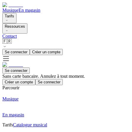
Musique
En magasin
Tarifs
Ressources
Contact
🇫🇷
Se connecter
Créer un compte
Se connecter
Sans carte bancaire. Annulez à tout moment.
Créer un compte
Se connecter
Parcourir
Musique
En magasin
Tarifs
Catalogue musical