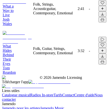
Folk, Strings,
What a
Acousticguitar,
2:41
-
Way to
Contemporary, Emotional
Live
Josh
Wales
What
Folk, Guitar, Strings,
Hides
3:32
-
Contemporary, Emotional
Behind
Their
Eyes
Tom
Reardon
©
2026
Jamendo Licensing
Télécharger l'app
Liens utiles
Catalogue musical
Radios In-store
Tarifs
Contact
Centre d'aide
Nous
contacter
Jamendo
Jamendo pour les artistes
Jamendo Music