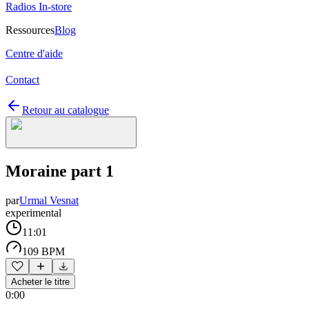
Radios In-store
Ressources
Blog
Centre d'aide
Contact
Retour au catalogue
Moraine part 1
par
Urmal Vesnat
experimental
11:01
109 BPM
Acheter le titre
0:00