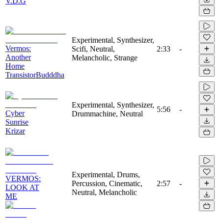
V.D.G
Experimental, Synthesizer,
Vermos:
Scifi, Neutral,
2:33
-
Another
Melancholic, Strange
Home
TransistorBudddha
Experimental, Synthesizer,
5:56
-
Cyber
Drummachine, Neutral
Sunrise
Krizar
Experimental, Drums,
VERMOS:
Percussion, Cinematic,
2:57
-
LOOK AT
Neutral, Melancholic
ME