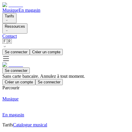
Musique
En magasin
Tarifs
Ressources
Contact
🇫🇷
Se connecter
Créer un compte
Se connecter
Sans carte bancaire. Annulez à tout moment.
Créer un compte
Se connecter
Parcourir
Musique
En magasin
Tarifs
Catalogue musical