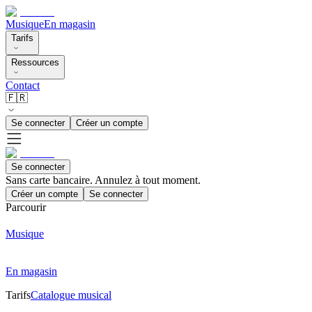
Musique
En magasin
Tarifs
Ressources
Contact
🇫🇷
Se connecter
Créer un compte
Se connecter
Sans carte bancaire. Annulez à tout moment.
Créer un compte
Se connecter
Parcourir
Musique
En magasin
Tarifs
Catalogue musical