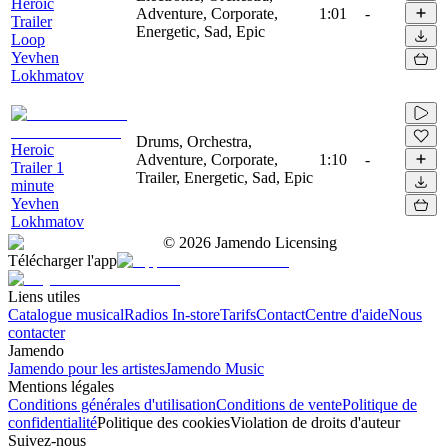
Heroic
Adventure, Corporate,
1:01
-
Trailer
Energetic, Sad, Epic
Loop
Yevhen
Lokhmatov
Drums, Orchestra,
Heroic
Adventure, Corporate,
1:10
-
Trailer 1
Trailer, Energetic, Sad, Epic
minute
Yevhen
Lokhmatov
©
2026
Jamendo Licensing
Télécharger l'app
Liens utiles
Catalogue musical
Radios In-store
Tarifs
Contact
Centre d'aide
Nous
contacter
Jamendo
Jamendo pour les artistes
Jamendo Music
Mentions légales
Conditions générales d'utilisation
Conditions de vente
Politique de
confidentialité
Politique des cookies
Violation de droits d'auteur
Suivez-nous