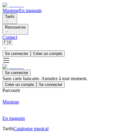
Musique
En magasin
Tarifs
Ressources
Contact
🇫🇷
Se connecter
Créer un compte
Se connecter
Sans carte bancaire. Annulez à tout moment.
Créer un compte
Se connecter
Parcourir
Musique
En magasin
Tarifs
Catalogue musical