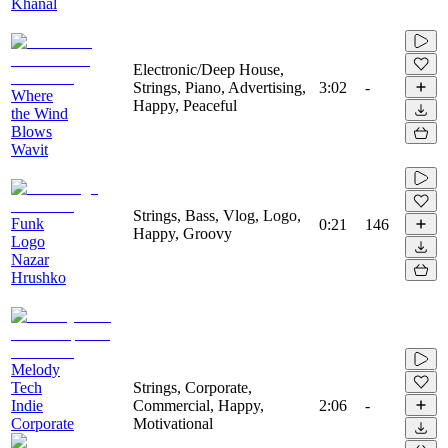
Khanal
Electronic/Deep House,
Strings, Piano, Advertising,
3:02
-
Where
Happy, Peaceful
the Wind
Blows
Wavit
Strings, Bass, Vlog, Logo,
Funk
0:21
146
Happy, Groovy
Logo
Nazar
Hrushko
Melody
Tech
Strings, Corporate,
Indie
Commercial, Happy,
2:06
-
Corporate
Motivational