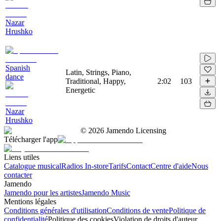
Nazar
Hrushko
Spanish
Latin, Strings, Piano,
dance
Traditional, Happy,
2:02
103
Energetic
Nazar
Hrushko
©
2026
Jamendo Licensing
Télécharger l'app
Liens utiles
Catalogue musical
Radios In-store
Tarifs
Contact
Centre d'aide
Nous
contacter
Jamendo
Jamendo pour les artistes
Jamendo Music
Mentions légales
Conditions générales d'utilisation
Conditions de vente
Politique de
confidentialité
Politique des cookies
Violation de droits d'auteur