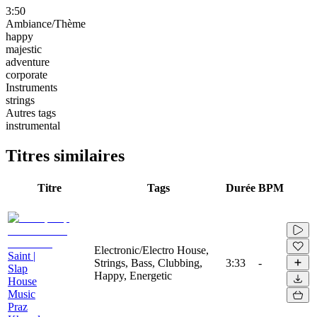
3:50
Ambiance/Thème
happy
majestic
adventure
corporate
Instruments
strings
Autres tags
instrumental
Titres similaires
Titre
Tags
Durée
BPM
Electronic/Electro House,
Saint |
Strings, Bass, Clubbing,
3:33
-
Slap
Happy, Energetic
House
Music
Praz