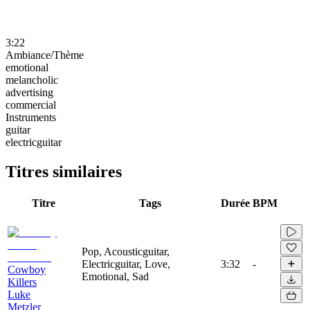
3:22
Ambiance/Thème
emotional
melancholic
advertising
commercial
Instruments
guitar
electricguitar
Titres similaires
Titre
Tags
Durée
BPM
Pop, Acousticguitar,
Electricguitar, Love,
3:32
-
Cowboy
Emotional, Sad
Killers
Luke
Metzler