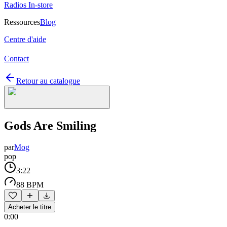
Radios In-store
Ressources
Blog
Centre d'aide
Contact
Retour au catalogue
Gods Are Smiling
par
Mog
pop
3:22
88 BPM
Acheter le titre
0:00