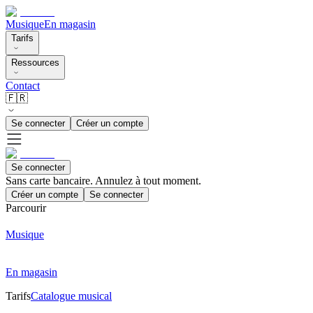
Musique
En magasin
Tarifs
Ressources
Contact
🇫🇷
Se connecter
Créer un compte
Se connecter
Sans carte bancaire. Annulez à tout moment.
Créer un compte
Se connecter
Parcourir
Musique
En magasin
Tarifs
Catalogue musical