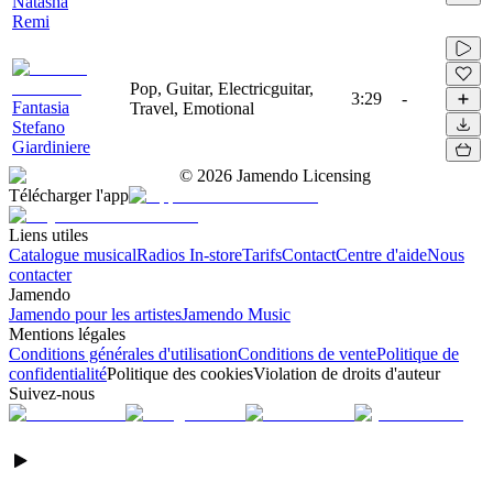
Natasha
Remi
Pop, Guitar, Electricguitar,
3:29
-
Fantasia
Travel, Emotional
Stefano
Giardiniere
©
2026
Jamendo Licensing
Télécharger l'app
Liens utiles
Catalogue musical
Radios In-store
Tarifs
Contact
Centre d'aide
Nous
contacter
Jamendo
Jamendo pour les artistes
Jamendo Music
Mentions légales
Conditions générales d'utilisation
Conditions de vente
Politique de
confidentialité
Politique des cookies
Violation de droits d'auteur
Suivez-nous