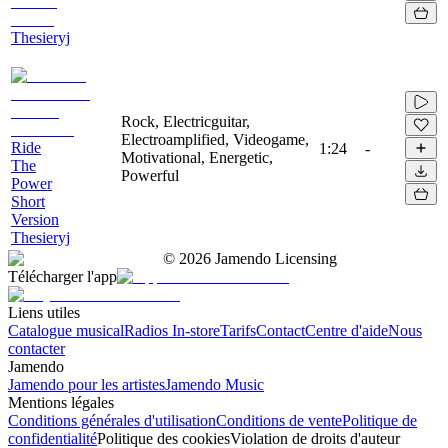
Thesieryj
Rock, Electricguitar,
Electroamplified, Videogame,
Ride
1:24
-
Motivational, Energetic,
The
Powerful
Power
Short
Version
Thesieryj
©
2026
Jamendo Licensing
Télécharger l'app
Liens utiles
Catalogue musical
Radios In-store
Tarifs
Contact
Centre d'aide
Nous
contacter
Jamendo
Jamendo pour les artistes
Jamendo Music
Mentions légales
Conditions générales d'utilisation
Conditions de vente
Politique de
confidentialité
Politique des cookies
Violation de droits d'auteur