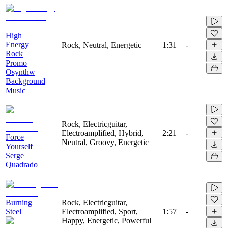
High
Energy
Rock, Neutral, Energetic
1:31
-
Rock
Promo
Osynthw
Background
Music
Rock, Electricguitar,
Electroamplified, Hybrid,
2:21
-
Force
Neutral, Groovy, Energetic
Yourself
Serge
Quadrado
Burning
Rock, Electricguitar,
Steel
Electroamplified, Sport,
1:57
-
Happy, Energetic, Powerful