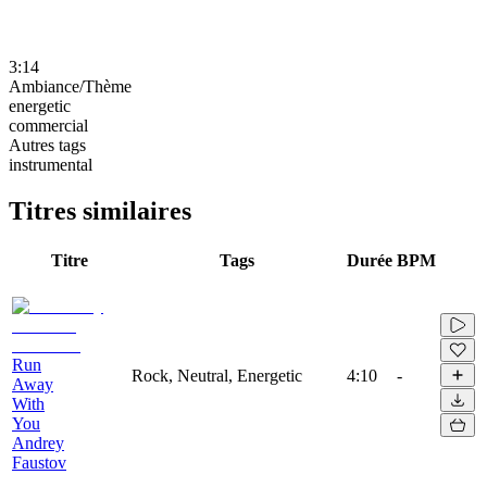
3:14
Ambiance/Thème
energetic
commercial
Autres tags
instrumental
Titres similaires
Titre
Tags
Durée
BPM
Run
Rock, Neutral, Energetic
4:10
-
Away
With
You
Andrey
Faustov