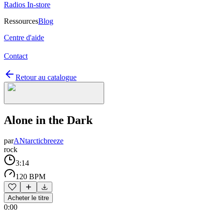
Radios In-store
Ressources
Blog
Centre d'aide
Contact
Retour au catalogue
Alone in the Dark
par
ANtarcticbreeze
rock
3:14
120 BPM
Acheter le titre
0:00