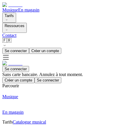
Musique
En magasin
Tarifs
Ressources
Contact
🇫🇷
Se connecter
Créer un compte
Se connecter
Sans carte bancaire. Annulez à tout moment.
Créer un compte
Se connecter
Parcourir
Musique
En magasin
Tarifs
Catalogue musical