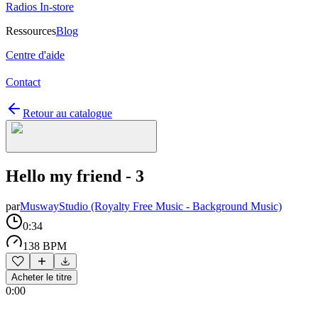
Radios In-store
Ressources
Blog
Centre d'aide
Contact
Retour au catalogue
Hello my friend - 3
par
MuswayStudio (Royalty Free Music - Background Music)
0:34
138 BPM
Acheter le titre
0:00