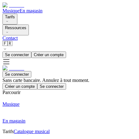
Musique
En magasin
Tarifs
Ressources
Contact
🇫🇷
Se connecter
Créer un compte
Se connecter
Sans carte bancaire. Annulez à tout moment.
Créer un compte
Se connecter
Parcourir
Musique
En magasin
Tarifs
Catalogue musical