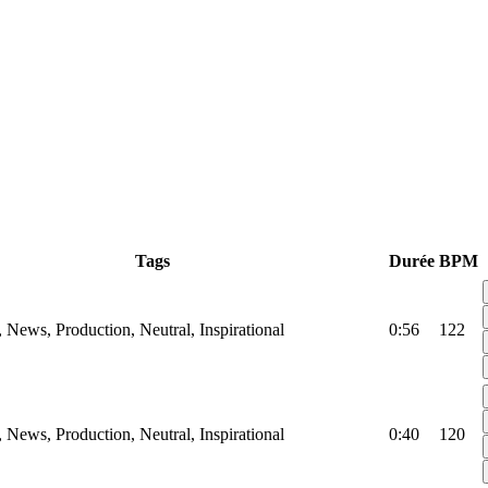
Tags
Durée
BPM
, News, Production, Neutral, Inspirational
0:56
122
, News, Production, Neutral, Inspirational
0:40
120