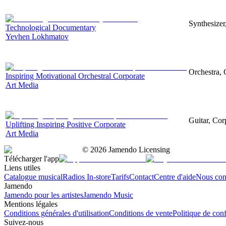
Synthesizer
Technological Documentary
Yevhen Lokhmatov
Orchestra, 
Inspiring Motivational Orchestral Corporate
Art Media
Guitar, Corp
Uplifting Inspiring Positive Corporate
Art Media
©
2026
Jamendo Licensing
Télécharger l'app
Liens utiles
Catalogue musical
Radios In-store
Tarifs
Contact
Centre d'aide
Nous con
Jamendo
Jamendo pour les artistes
Jamendo Music
Mentions légales
Conditions générales d'utilisation
Conditions de vente
Politique de conf
Suivez-nous