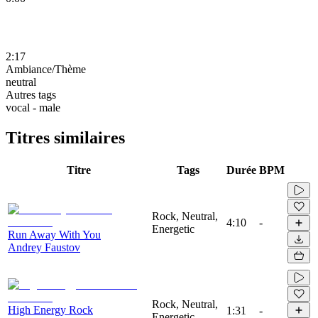
2:17
Ambiance/Thème
neutral
Autres tags
vocal - male
Titres similaires
Titre
Tags
Durée
BPM
Rock, Neutral,
4:10
-
Energetic
Run Away With You
Andrey Faustov
Rock, Neutral,
High Energy Rock
1:31
-
Energetic