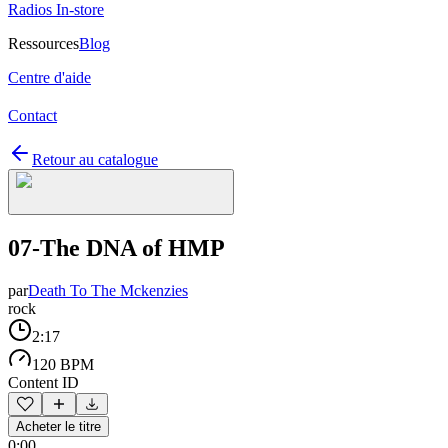
Radios In-store
Ressources
Blog
Centre d'aide
Contact
Retour au catalogue
07-The DNA of HMP
par
Death To The Mckenzies
rock
2:17
120 BPM
Content ID
Acheter le titre
0:00