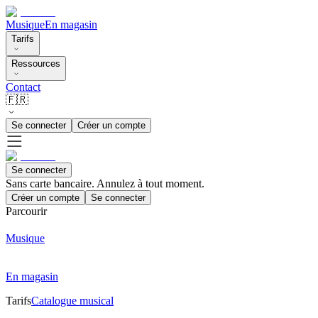
Musique
En magasin
Tarifs
Ressources
Contact
🇫🇷
Se connecter
Créer un compte
Se connecter
Sans carte bancaire. Annulez à tout moment.
Créer un compte
Se connecter
Parcourir
Musique
En magasin
Tarifs
Catalogue musical