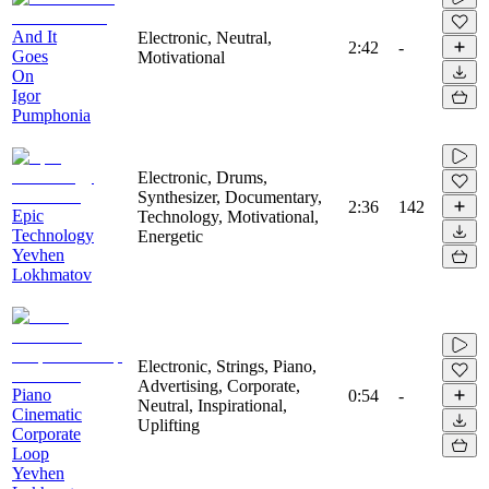
And It
Electronic, Neutral,
2:42
-
Goes
Motivational
On
Igor
Pumphonia
Electronic, Drums,
Synthesizer, Documentary,
2:36
142
Epic
Technology, Motivational,
Technology
Energetic
Yevhen
Lokhmatov
Electronic, Strings, Piano,
Advertising, Corporate,
Piano
0:54
-
Neutral, Inspirational,
Cinematic
Uplifting
Corporate
Loop
Yevhen