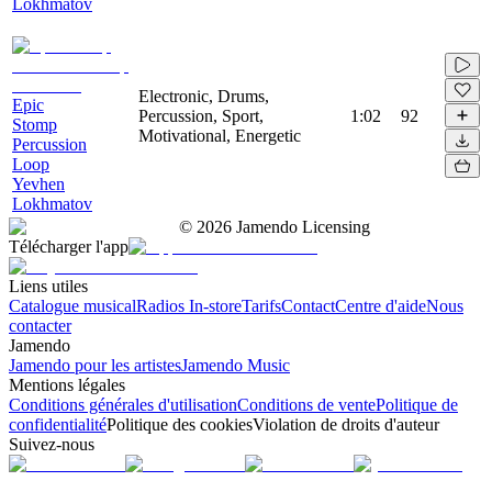
Lokhmatov
Electronic, Drums,
Epic
Percussion, Sport,
1:02
92
Stomp
Motivational, Energetic
Percussion
Loop
Yevhen
Lokhmatov
©
2026
Jamendo Licensing
Télécharger l'app
Liens utiles
Catalogue musical
Radios In-store
Tarifs
Contact
Centre d'aide
Nous
contacter
Jamendo
Jamendo pour les artistes
Jamendo Music
Mentions légales
Conditions générales d'utilisation
Conditions de vente
Politique de
confidentialité
Politique des cookies
Violation de droits d'auteur
Suivez-nous