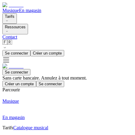
Musique
En magasin
Tarifs
Ressources
Contact
🇫🇷
Se connecter
Créer un compte
Se connecter
Sans carte bancaire. Annulez à tout moment.
Créer un compte
Se connecter
Parcourir
Musique
En magasin
Tarifs
Catalogue musical