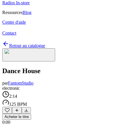
Radios In-store
Ressources
Blog
Centre d'aide
Contact
Retour au catalogue
Dance House
par
FantomStudio
electronic
2:14
125 BPM
Acheter le titre
0:00