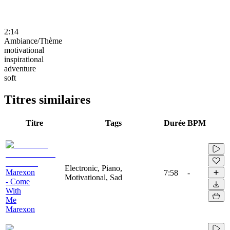
2:14
Ambiance/Thème
motivational
inspirational
adventure
soft
Titres similaires
Titre
Tags
Durée
BPM
Electronic, Piano,
Marexon
7:58
-
Motivational, Sad
- Come
With
Me
Marexon