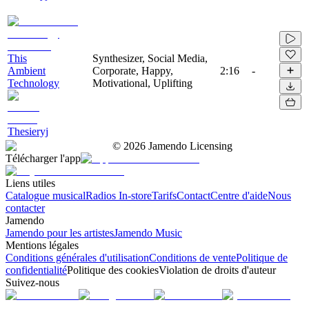
This
Synthesizer, Social Media,
Ambient
Corporate, Happy,
2:16
-
Technology
Motivational, Uplifting
Thesieryj
©
2026
Jamendo Licensing
Télécharger l'app
Liens utiles
Catalogue musical
Radios In-store
Tarifs
Contact
Centre d'aide
Nous
contacter
Jamendo
Jamendo pour les artistes
Jamendo Music
Mentions légales
Conditions générales d'utilisation
Conditions de vente
Politique de
confidentialité
Politique des cookies
Violation de droits d'auteur
Suivez-nous