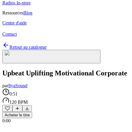
Radios In-store
Ressources
Blog
Centre d'aide
Contact
Retour au catalogue
Upbeat Uplifting Motivational Corporate
par
IlyaSound
0:51
120 BPM
Acheter le titre
0:00