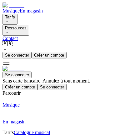
Musique
En magasin
Tarifs
Ressources
Contact
🇫🇷
Se connecter
Créer un compte
Se connecter
Sans carte bancaire. Annulez à tout moment.
Créer un compte
Se connecter
Parcourir
Musique
En magasin
Tarifs
Catalogue musical