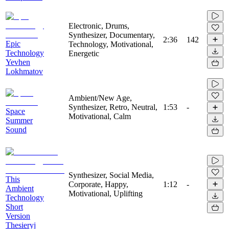
Electronic, Drums,
Synthesizer, Documentary,
2:36
142
Epic
Technology, Motivational,
Technology
Energetic
Yevhen
Lokhmatov
Ambient/New Age,
Synthesizer, Retro, Neutral,
1:53
-
Space
Motivational, Calm
Summer
Sound
Synthesizer, Social Media,
This
Corporate, Happy,
1:12
-
Ambient
Motivational, Uplifting
Technology
Short
Version
Thesieryj