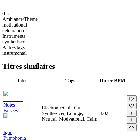
0:51
Ambiance/Thème
motivational
celebration
Instruments
synthesizer
Autres tags
instrumental
Titres similaires
Titre
Tags
Durée
BPM
Notes
Electronic/Chill Out,
Brisées
Synthesizer, Lounge,
3:02
-
Neutral, Motivational, Calm
Igor
Pumphonia