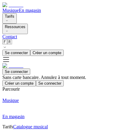
Musique
En magasin
Tarifs
Ressources
Contact
🇫🇷
Se connecter
Créer un compte
Se connecter
Sans carte bancaire. Annulez à tout moment.
Créer un compte
Se connecter
Parcourir
Musique
En magasin
Tarifs
Catalogue musical