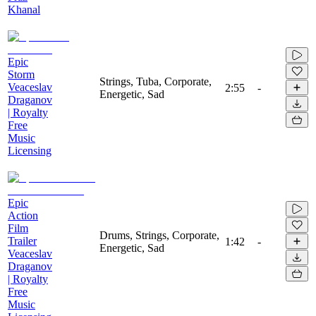
Khanal
Epic
Storm
Strings, Tuba, Corporate,
Veaceslav
2:55
-
Energetic, Sad
Draganov
| Royalty
Free
Music
Licensing
Epic
Action
Film
Drums, Strings, Corporate,
Trailer
1:42
-
Energetic, Sad
Veaceslav
Draganov
| Royalty
Free
Music