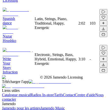
Licensing
Spanish
Latin, Strings, Piano,
dance
Traditional, Happy,
2:02
103
Energetic
Nazar
Hrushko
Electronic, Strings, Bass,
Write
Hybrid, Emotional, Happy,
3:10
-
Your
Energetic
Story
Infraction
©
2026
Jamendo Licensing
Télécharger l'app
Liens utiles
Catalogue musical
Radios In-store
Tarifs
Contact
Centre d'aide
Nous
contacter
Jamendo
Jamendo pour les artistes
Jamendo Music