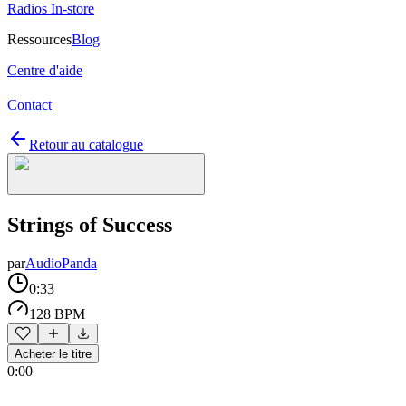
Radios In-store
Ressources
Blog
Centre d'aide
Contact
Retour au catalogue
Strings of Success
par
AudioPanda
0:33
128 BPM
Acheter le titre
0:00