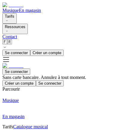
Musique
En magasin
Tarifs
Ressources
Contact
🇫🇷
Se connecter
Créer un compte
Se connecter
Sans carte bancaire. Annulez à tout moment.
Créer un compte
Se connecter
Parcourir
Musique
En magasin
Tarifs
Catalogue musical