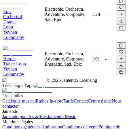
Electronic, Orchestra,
Epic
Adventure, Corporate,
1:28
-
Orchestral
Sad, Epic
Drama
Loop
Yevhen
Lokhmatov
Electronic, Orchestra,
Heroic
Adventure, Corporate,
1:01
-
Trailer Loop
Energetic, Sad, Epic
Yevhen
Lokhmatov
©
2026
Jamendo Licensing
Télécharger l'app
Liens utiles
Catalogue musical
Radios In-store
Tarifs
Contact
Centre d'aide
Nous
contacter
Jamendo
Jamendo pour les artistes
Jamendo Music
Mentions légales
Conditions générales d'utilisation
Conditions de vente
Politique de