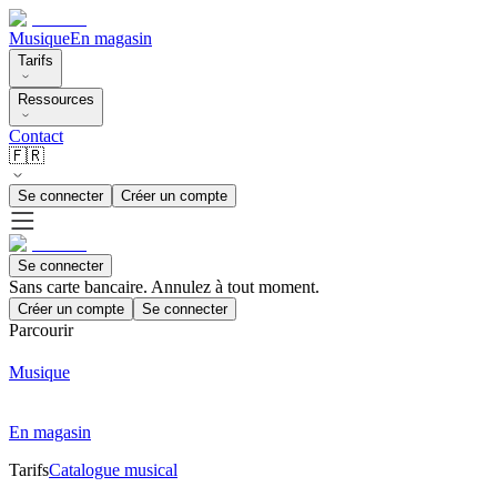
Musique
En magasin
Tarifs
Ressources
Contact
🇫🇷
Se connecter
Créer un compte
Se connecter
Sans carte bancaire. Annulez à tout moment.
Créer un compte
Se connecter
Parcourir
Musique
En magasin
Tarifs
Catalogue musical