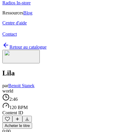
Radios In-store
Ressources
Blog
Centre d'aide
Contact
Retour au catalogue
Lila
par
Benoit Stanek
world
2:46
120 BPM
Content ID
Acheter le titre
0:00