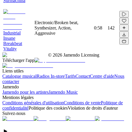
Surmachina
Electronic/Broken beat,
Synthesizer, Action,
0:58
142
Industrial
Aggressive
Insane
Breakbeat
Vitality
©
2026
Jamendo Licensing
Télécharger l'app
Liens utiles
Catalogue musical
Radios In-store
Tarifs
Contact
Centre d'aide
Nous
contacter
Jamendo
Jamendo pour les artistes
Jamendo Music
Mentions légales
Conditions générales d'utilisation
Conditions de vente
Politique de
confidentialité
Politique des cookies
Violation de droits d'auteur
Suivez-nous