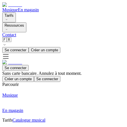
Musique
En magasin
Tarifs
Ressources
Contact
🇫🇷
Se connecter
Créer un compte
Se connecter
Sans carte bancaire. Annulez à tout moment.
Créer un compte
Se connecter
Parcourir
Musique
En magasin
Tarifs
Catalogue musical