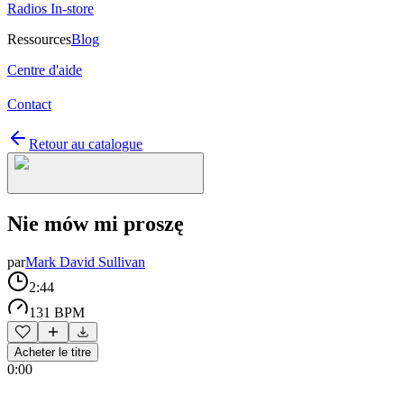
Radios In-store
Ressources
Blog
Centre d'aide
Contact
Retour au catalogue
Nie mów mi proszę
par
Mark David Sullivan
2:44
131 BPM
Acheter le titre
0:00