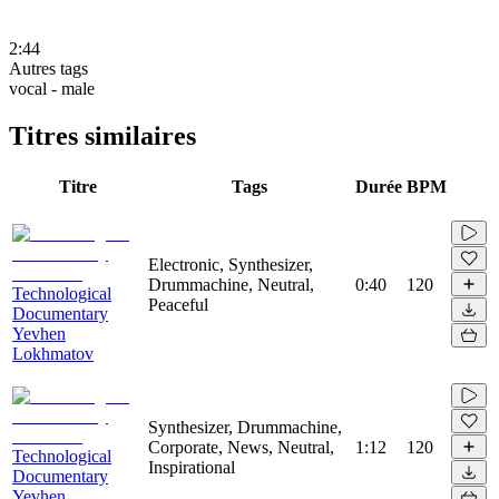
2:44
Autres tags
vocal - male
Titres similaires
Titre
Tags
Durée
BPM
Electronic, Synthesizer,
Drummachine, Neutral,
0:40
120
Technological
Peaceful
Documentary
Yevhen
Lokhmatov
Synthesizer, Drummachine,
Corporate, News, Neutral,
1:12
120
Technological
Inspirational
Documentary
Yevhen