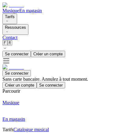
Musique
En magasin
Tarifs
Ressources
Contact
🇫🇷
Se connecter
Créer un compte
Se connecter
Sans carte bancaire. Annulez à tout moment.
Créer un compte
Se connecter
Parcourir
Musique
En magasin
Tarifs
Catalogue musical