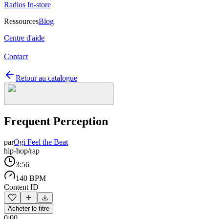
Radios In-store
Ressources
Blog
Centre d'aide
Contact
Retour au catalogue
Frequent Perception
par
Ogi Feel the Beat
hip-hop/rap
3:56
140 BPM
Content ID
Acheter le titre
0:00