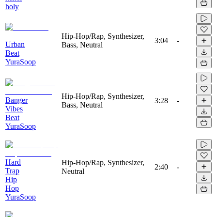
holy
Hip-Hop/Rap, Synthesizer,
3:04
-
Urban
Bass, Neutral
Beat
YuraSoop
Hip-Hop/Rap, Synthesizer,
Banger
3:28
-
Bass, Neutral
Vibes
Beat
YuraSoop
Hard
Hip-Hop/Rap, Synthesizer,
2:40
-
Trap
Neutral
Hip
Hop
YuraSoop