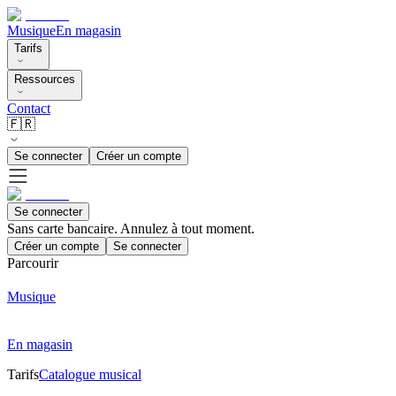
Musique
En magasin
Tarifs
Ressources
Contact
🇫🇷
Se connecter
Créer un compte
Se connecter
Sans carte bancaire. Annulez à tout moment.
Créer un compte
Se connecter
Parcourir
Musique
En magasin
Tarifs
Catalogue musical