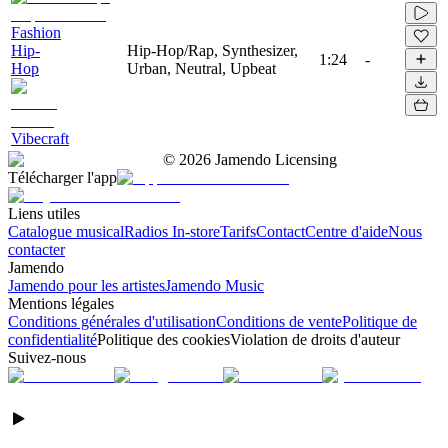
Fashion
Hip-
Hip-Hop/Rap, Synthesizer,
1:24
-
Hop
Urban, Neutral, Upbeat
Vibecraft
©
2026
Jamendo Licensing
Télécharger l'app
Liens utiles
Catalogue musical
Radios In-store
Tarifs
Contact
Centre d'aide
Nous
contacter
Jamendo
Jamendo pour les artistes
Jamendo Music
Mentions légales
Conditions générales d'utilisation
Conditions de vente
Politique de
confidentialité
Politique des cookies
Violation de droits d'auteur
Suivez-nous