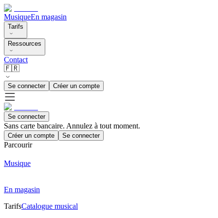
Musique
En magasin
Tarifs
Ressources
Contact
🇫🇷
Se connecter
Créer un compte
Se connecter
Sans carte bancaire. Annulez à tout moment.
Créer un compte
Se connecter
Parcourir
Musique
En magasin
Tarifs
Catalogue musical