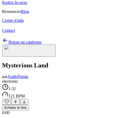
Radios In-store
Ressources
Blog
Centre d'aide
Contact
Retour au catalogue
Mysterious Land
par
AudioPanda
electronic
1:32
121 BPM
Acheter le titre
0:00