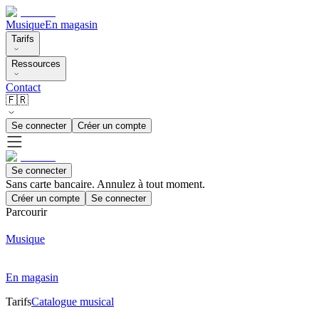
Musique
En magasin
Tarifs
Ressources
Contact
🇫🇷
Se connecter
Créer un compte
Se connecter
Sans carte bancaire. Annulez à tout moment.
Créer un compte
Se connecter
Parcourir
Musique
En magasin
Tarifs
Catalogue musical