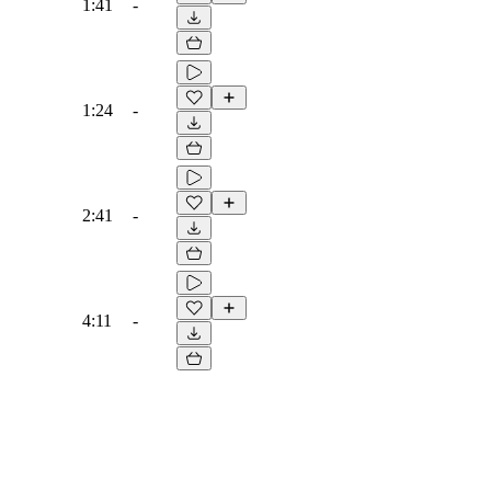
1:41
-
1:24
-
2:41
-
4:11
-