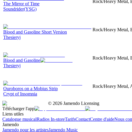
Rock/Heavy Metal, El
The Mirror of Time
Soundrider(YSG)
Rock/Heavy Metal, El
Blood and Gasoline Short Version
Thesieryj
Rock/Heavy Metal, El
Blood and Gasoline
Thesieryj
Rock/Heavy Metal, Ac
Ouroboros on a Mobius Strip
Crypt of Insomnia
©
2026
Jamendo Licensing
Télécharger l'app
Liens utiles
Catalogue musical
Radios In-store
Tarifs
Contact
Centre d'aide
Nous con
Jamendo
Jamendo pour les artistes
Jamendo Music