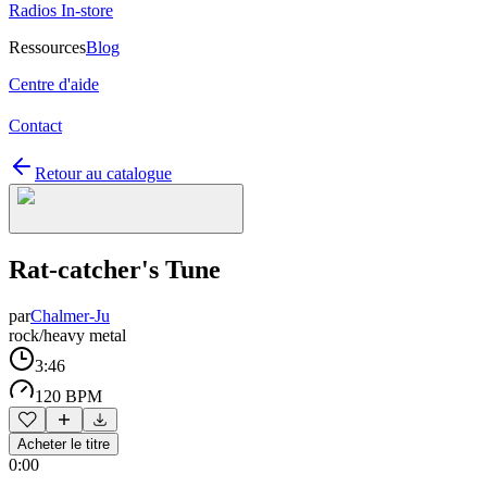
Radios In-store
Ressources
Blog
Centre d'aide
Contact
Retour au catalogue
Rat-catcher's Tune
par
Chalmer-Ju
rock/heavy metal
3:46
120 BPM
Acheter le titre
0:00